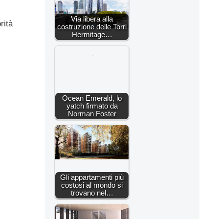
Via libera alla
rità
costruzione delle Torri
Hermitage…
Ocean Emerald, lo
yatch firmato da
Norman Foster
Gli appartamenti più
costosi al mondo si
trovano nel…