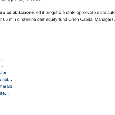
uro ad abitazione
, ed il progetto è stato approvato dalle auto
r 85 mln di sterline dall’ equity fund Orion Capital Managers.
ù…
e…
ster
no nel…
merald
ente…