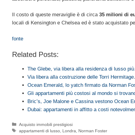
Il costo di queste meraviglie è di circa
35 milioni di e
locali di Kensington e Chelsea ed è stato acquistato pe
fonte
Related Posts:
The Glebe, via libera alla residenza di lusso pi
Via libera alla costruzione delle Torri Hermitag
Ocean Emerald, lo yatch firmato da Norman Fo
Gli appartamenti più costosi al mondo si trova
Bric’s, Joe Malone e Cassina vestono Ocean E
Dubai: appartamenti in affitto a costi notevolm
Categorie
Acquisto immobili prestigiosi
Tag
appartamenti di lusso
,
Londra
,
Norman Foster