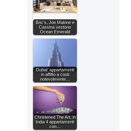
Bric’s, Joe Malone e
Cassina vestono
Ocean Emerald
Dubai: appartamenti
in affitto a costi
notevolmente…
Christened The Art, in
India 4 appartamenti
con…