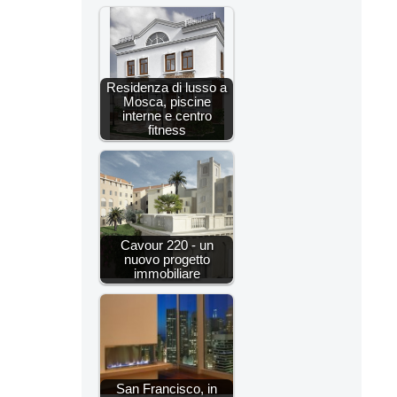
Residenza di lusso a
Mosca, piscine
interne e centro
fitness
Cavour 220 - un
nuovo progetto
immobiliare
San Francisco, in