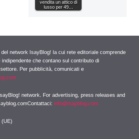
vendita un attico di
lusso per 49…
e del network IsayBlog! la cui rete editoriale comprende
e indipendente che contano sul contributo di
 settore. Per pubblicità, comunicati e
log.com
 IsayBlog! network. For advertising, press releases and
sayblog.comContattaci
:
info@isayblog.com
y (UE)