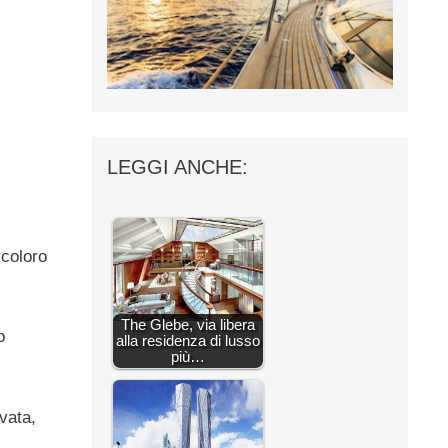
LEGGI ANCHE:
 coloro
The Glebe, via libera
o
alla residenza di lusso
più…
ivata,