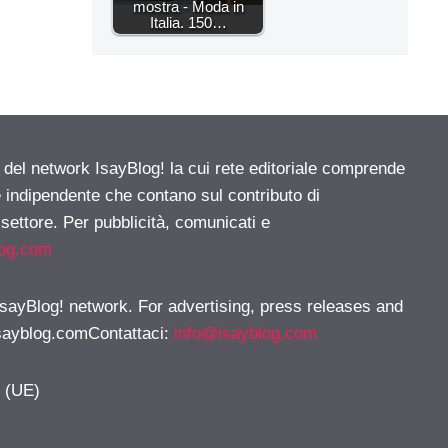
mostra - Moda in
Italia. 150…
e del network IsayBlog! la cui rete editoriale comprende
e indipendente che contano sul contributo di
 settore. Per pubblicità, comunicati e
log.com
 IsayBlog! network. For advertising, press releases and
sayblog.comContattaci
:
info@isayblog.com
y (UE)