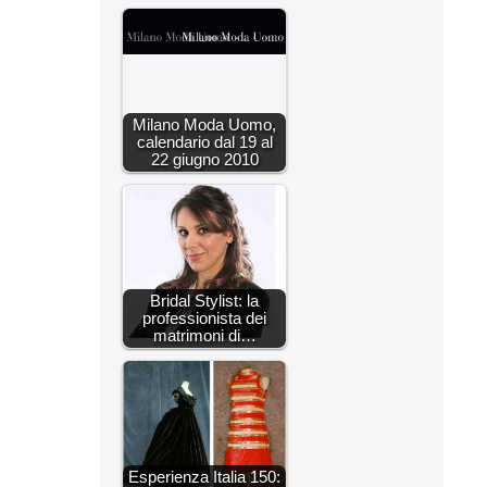
Milano Moda Uomo,
calendario dal 19 al
22 giugno 2010
Bridal Stylist: la
professionista dei
matrimoni di…
Esperienza Italia 150: