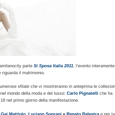
eramilanocity parte
Si Sposa Italia 2011
, l’evento interamente
e riguarda il matrimonio.
umerose sfilate che vi mostreranno in anteprima le collezioni
 nel mondo della moda e del lusso:
Carlo Pignatelli
che ha
le 18 nel primo giorno della manifestazione.
o
Gai Mattiolo
,
Luciano Soprani
e
Renato Balestra
e per l