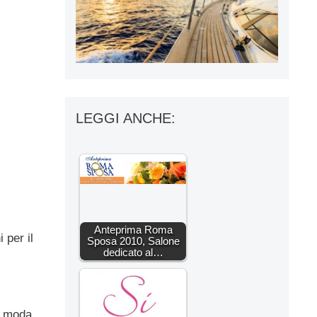
LEGGI ANCHE:
Anteprima Roma
 per il
Sposa 2010, Salone
dedicato al…
a moda