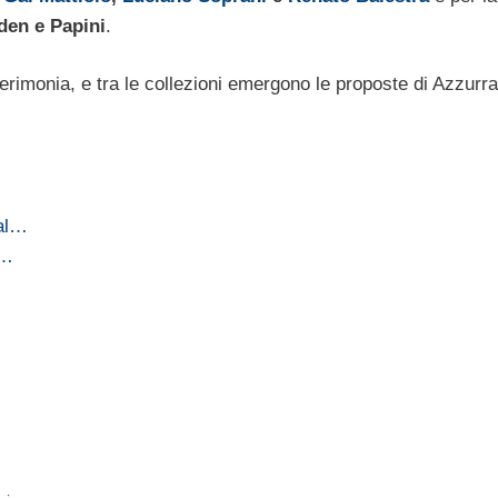
den e Papini
.
rimonia, e tra le collezioni emergono le proposte di Azzurra
 al…
a…