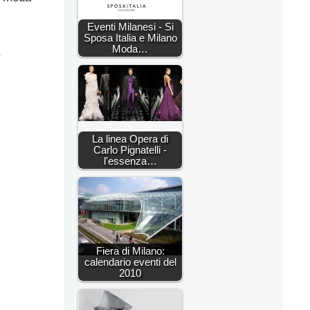
Eventi Milanesi - Si
Sposa Italia e Milano
Moda…
La linea Opera di
Carlo Pignatelli -
l'essenza…
Fiera di Milano:
calendario eventi del
2010