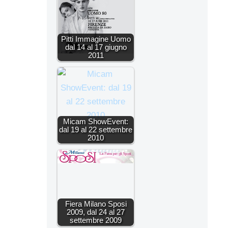
Pitti Immagine Uomo
dal 14 al 17 giugno
2011
Micam ShowEvent:
dal 19 al 22 settembre
2010
Fiera Milano Sposi
2009, dal 24 al 27
settembre 2009