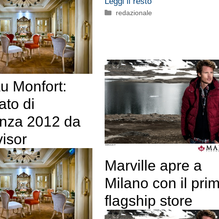
Leggi il resto
Categorie
redazionale
u Monfort:
ato di
enza 2012 da
isor
Marville apre a
Milano con il pri
flagship store