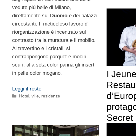
vedute più belle di Milano,
direttamente sul
Duomo
e dei palazzi
circostanti. Il meticoloso lavoro di
riorganizzazione è incentrato sul
contrasto tra la muratura e il mobilio.
Al travertino e i cristalli si
contrappongono parquet e mobili
scuri, alla seta color panna gli inserti
I Jeun
in pelle color mogano.
Restau
Leggi il resto
d’Euro
Categorie
Hotel, ville, residenze
protago
Secret