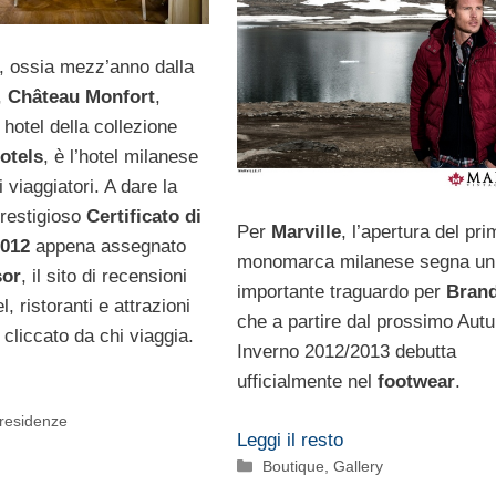
, ossia mezz’anno dalla
,
Château Monfort
,
 hotel della collezione
otels
, è l’hotel milanese
 viaggiatori. A dare la
prestigioso
Certificato di
Per
Marville
, l’apertura del pri
2012
appena assegnato
monomarca milanese segna un
sor
, il sito di recensioni
importante traguardo per
Bran
l, ristoranti e attrazioni
che a partire dal prossimo Aut
ù cliccato da chi viaggia.
Inverno 2012/2013 debutta
ufficialmente nel
footwear
.
, residenze
Leggi il resto
Categorie
Boutique
,
Gallery