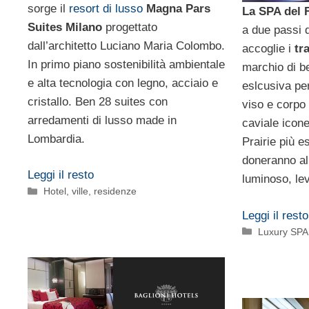
sorge il
resort di lusso
Magna Pars
La SPA del 
Suites Milano
progettato
a due passi 
dall’architetto Luciano Maria Colombo.
accoglie i
tr
In primo piano sostenibilità ambientale
marchio di be
e alta tecnologia con legno, acciaio e
eslcusiva per
cristallo. Ben 28 suites con
viso e corpo 
arredamenti di lusso made in
caviale icone
Lombardia.
Prairie più e
doneranno all
Leggi il resto
luminoso, le
Categorie
Hotel, ville, residenze
Leggi il resto
Categorie
Luxury SPA