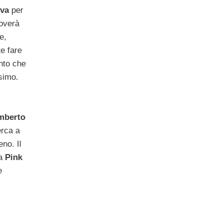
iva
per
roverà
e,
e fare
nto che
simo.
mberto
erca a
eno. Il
ma
Pink
e