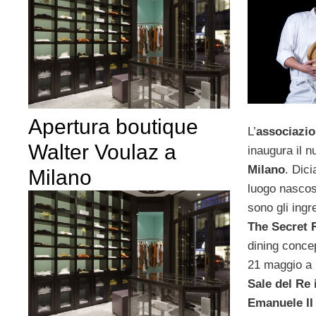
Apertura boutique
L’
associazio
Walter Voulaz a
inaugura il n
Milano
. Dic
Milano
luogo nascos
sono gli ingr
The Secret 
dining concep
21 maggio a M
Sale del Re 
Emanuele I