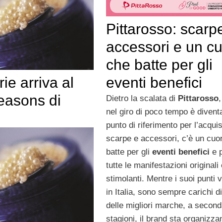
Pittarosso: scarp
accessori e un c
che batte per gli
eventi benefici
rie arriva al
easons di
Dietro la scalata di
Pittarosso
nel giro di poco tempo è divent
punto di riferimento per l’acquis
scarpe e accessori, c’è un cuo
batte per gli
eventi benefici
e 
tutte le manifestazioni originali
stimolanti. Mentre i suoi punti 
in Italia, sono sempre carichi d
delle migliori marche, a second
stagioni, il brand sta organizz