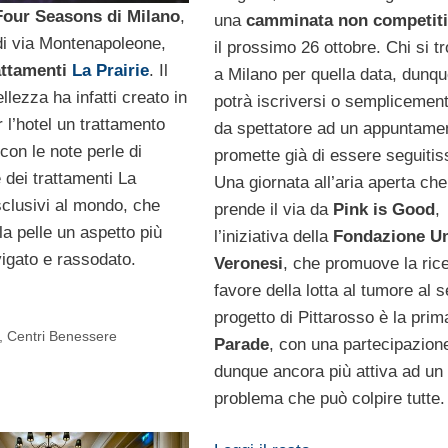
Four Seasons di Milano
,
una
camminata non competit
di via Montenapoleone,
il prossimo 26 ottobre. Chi si t
attamenti
La Prairie
. Il
a Milano per quella data, dunqu
llezza ha infatti creato in
potrà iscriversi o semplicement
 l’hotel un trattamento
da spettatore ad un appuntame
con le note perle di
promette già di essere seguitis
 dei trattamenti La
Una giornata all’aria aperta che
sclusivi al mondo, che
prende il via da
Pink is Good
,
a pelle un aspetto più
l’iniziativa della
Fondazione U
vigato e rassodato.
Veronesi
, che promuove la ric
favore della lotta al tumore al s
progetto di Pittarosso è la pri
, Centri Benessere
Parade
, con una partecipazion
dunque ancora più attiva ad un
problema che può colpire tutte.