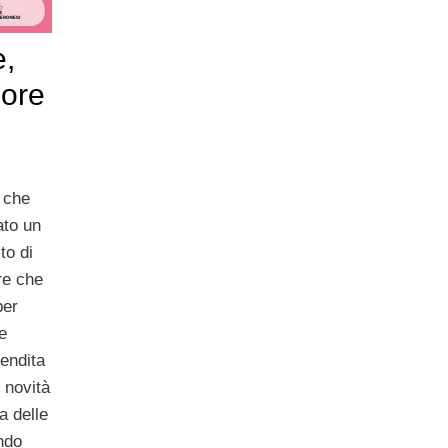
e,
uore
, che
ato un
to di
re che
per
 e
vendita
i novità
a delle
ando