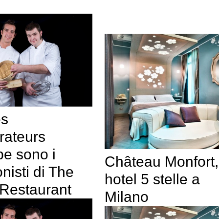
es
rateurs
pe sono i
Château Monfort,
nisti di The
hotel 5 stelle a
 Restaurant
Milano