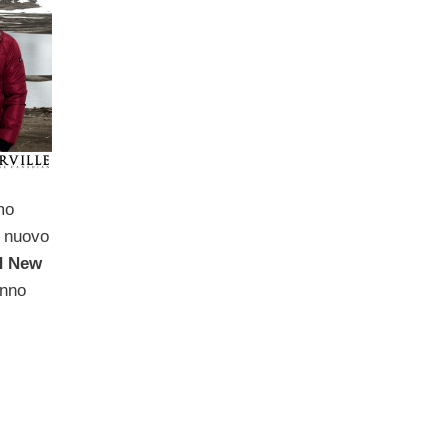
mo
 nuovo
d New
unno