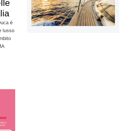
lle
lia
Duca è
le lusso
ambito
IMA