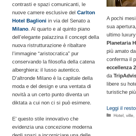
contrasti e spazi comunicanti, le
nuove camere esclusive del
Carlton
A pochi mesi
Hotel Baglioni
in via del Senato a
sua apertura
Milano
. Al quarto e al quinto piano
ultimo luxury
dell’elegante palazzina il concept della
Planetaria H
nuova ristrutturazione è ribaltare
più amato dai
l’immagine “aristocratica” pur
conferma il 
conservando la filosofia della catena
eccellenza 
alberghiera: il lusso autentico.
da
TripAdvi
D’altronde Milano è la capitale della
libere su hote
moda e del design e una ventata di
turistiche pi
novità a un certo punto diventa un
diktata a cui non ci si può esimere.
Leggi il resto
Categorie
Hotel, ville
E’ questo stile innovativo che
evidenzia una concezione moderna
degli spazi a incorniciare una delle