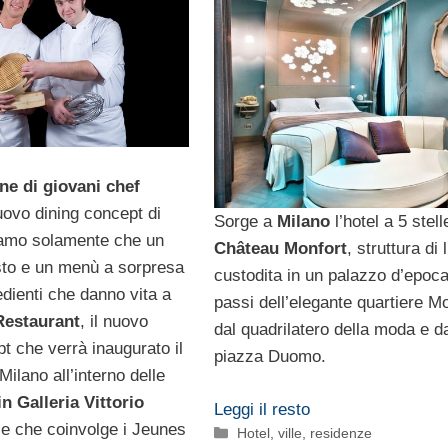
ne di giovani chef
uovo dining concept di
Sorge a
Milano
l’hotel a 5 stell
iamo solamente che un
Château Monfort
, struttura di
to e un menù a sorpresa
custodita in un palazzo d’epoc
edienti che danno vita a
passi dell’elegante quartiere Mo
Restaurant
, il nuovo
dal quadrilatero della moda e d
t che verrà inaugurato il
piazza Duomo.
ilano all’interno delle
in Galleria Vittorio
Leggi il resto
I
e che coinvolge i Jeunes
Categorie
Hotel, ville, residenze