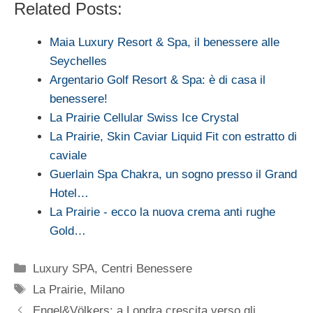
Related Posts:
Maia Luxury Resort & Spa, il benessere alle
Seychelles
Argentario Golf Resort & Spa: è di casa il
benessere!
La Prairie Cellular Swiss Ice Crystal
La Prairie, Skin Caviar Liquid Fit con estratto di
caviale
Guerlain Spa Chakra, un sogno presso il Grand
Hotel…
La Prairie - ecco la nuova crema anti rughe
Gold…
Categorie
Luxury SPA, Centri Benessere
Tag
La Prairie
,
Milano
Engel&Völkers: a Londra crescita verso gli