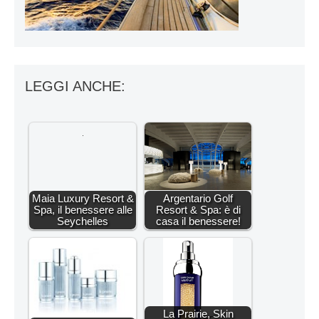
LEGGI ANCHE:
Maia Luxury Resort &
Argentario Golf
Spa, il benessere alle
Resort & Spa: è di
Seychelles
casa il benessere!
La Prairie, Skin