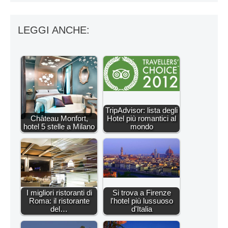
LEGGI ANCHE:
TripAdvisor: lista degli
Château Monfort,
Hotel più romantici al
hotel 5 stelle a Milano
mondo
I migliori ristoranti di
Si trova a Firenze
Roma: il ristorante
l'hotel più lussuoso
del…
d'Italia