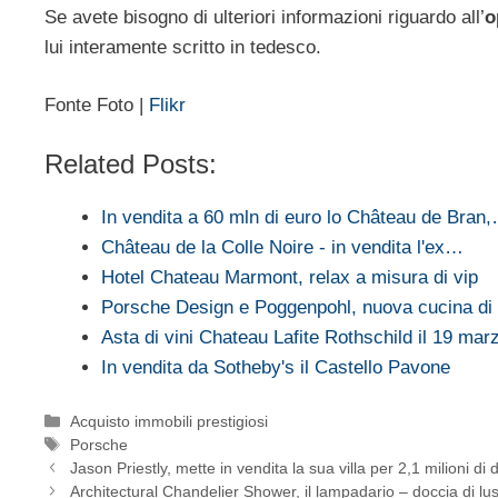
Se avete bisogno di ulteriori informazioni riguardo all’
o
lui interamente scritto in tedesco.
Fonte Foto |
Flikr
Related Posts:
In vendita a 60 mln di euro lo Château de Bran
Château de la Colle Noire - in vendita l'ex…
Hotel Chateau Marmont, relax a misura di vip
Porsche Design e Poggenpohl, nuova cucina di
Asta di vini Chateau Lafite Rothschild il 19 ma
In vendita da Sotheby's il Castello Pavone
Categorie
Acquisto immobili prestigiosi
Tag
Porsche
Jason Priestly, mette in vendita la sua villa per 2,1 milioni di d
Architectural Chandelier Shower, il lampadario – doccia di lu