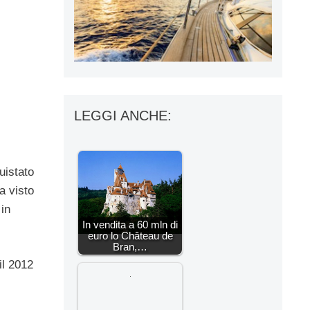
LEGGI ANCHE:
uistato
a visto
 in
In vendita a 60 mln di
euro lo Château de
Bran,…
il 2012