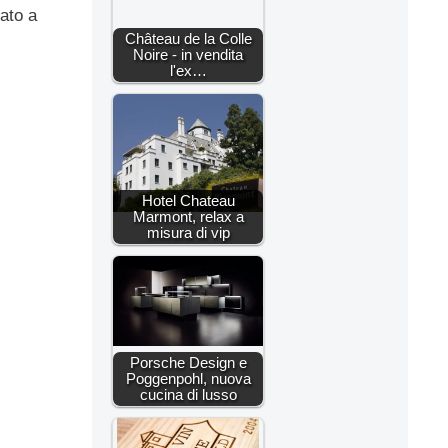
ato a
Château de la Colle
Noire - in vendita
l'ex…
Hotel Chateau
Marmont, relax a
misura di vip
Porsche Design e
Poggenpohl, nuova
cucina di lusso