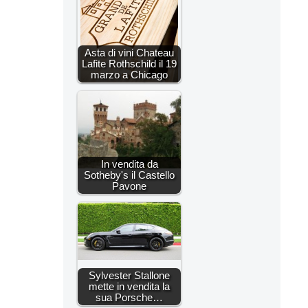
Asta di vini Chateau
Lafite Rothschild il 19
marzo a Chicago
In vendita da
Sotheby's il Castello
Pavone
Sylvester Stallone
mette in vendita la
sua Porsche…