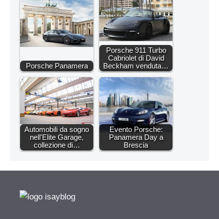
Porsche 911 Turbo
Cabriolet di David
Porsche Panamera
Beckham venduta…
Automobili da sogno
Evento Porsche:
nell'Elite Garage,
Panamera Day a
collezione di…
Brescia