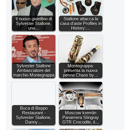
Il nuovo gioiellino di
Stallone attacca la
Sylvester Stallone,
casa d'aste Profiles in
una…
History:…
Sylvester Stallone
Montegrappa:
Ambasciatore del
presenta la nuova
marchio Montegrappa
penna Chaos by…
Buca di Beppo
Restaurant -
Moscow kremlin
Sylvester Stallone,
Panamera Stingray
Danny…
GTR Crocodile, il…