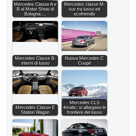
Mercedes Classe A e
Mercedes classe M:
B al Motor Show di
suv tra lusso ed
Bologna:…
ecofriendly
Mercedes Classe B:
Nuova Mercedes C
interni di lusso
Coupé
Mercedes CLS
Mercedes Classe E
4matic: si allargano le
Station Wagon
frontiere del lusso