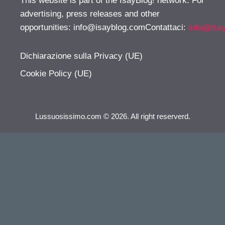
This website is part of the IsayBlog! network. For
advertising, press releases and other
opportunities:
info@isayblog.comContattaci
:
info@isa
Dichiarazione sulla Privacy (UE)
Cookie Policy (UE)
Lussuosissimo.com © 2026. All right reserverd.