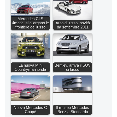
Mercedes CLS
4matic: si allargano le
Auto di lusso: novità
frontiere del lusso
da settembre 2011
La nuova Mini
Bentley, arriva il SUV
Countryman ibrida
di lusso
Nuova Mercedes C
Il museo Mercedes
Coupé
Benz a Stoccarda