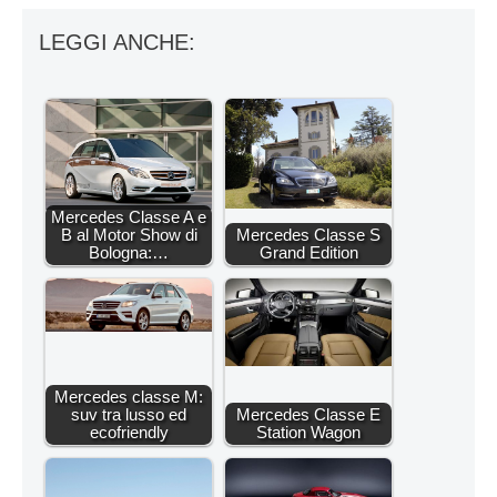
LEGGI ANCHE:
Mercedes Classe A e
B al Motor Show di
Mercedes Classe S
Bologna:…
Grand Edition
Mercedes classe M:
suv tra lusso ed
Mercedes Classe E
ecofriendly
Station Wagon