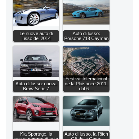
Le nuove auto di
Auto di lusso:
lusso del 2014
Porsche 718 Cayman
Festival International
Auto di lusso: nuova
de la Plaisance 2011,
Bmw Serie 7
dal 6…
Kia Sportage, la
Auto di lusso, la Riich
nuova gamma di auto
G5 della Chery