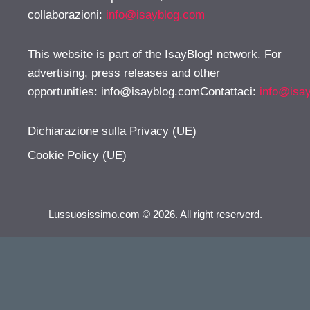
collaborazioni:
info@isayblog.com
This website is part of the IsayBlog! network. For
advertising, press releases and other
opportunities:
info@isayblog.comContattaci
:
info@isa
Dichiarazione sulla Privacy (UE)
Cookie Policy (UE)
Lussuosissimo.com © 2026. All right reserverd.