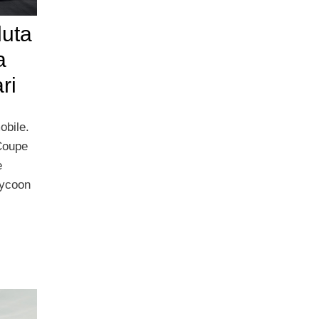
duta
a
ri
obile.
 Coupe
e
tycoon