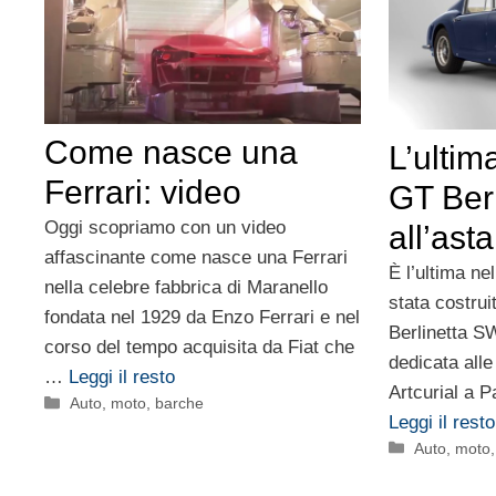
Come nasce una
L’ultim
Ferrari: video
GT Ber
Oggi scopriamo con un video
all’asta
affascinante come nasce una Ferrari
È l’ultima n
nella celebre fabbrica di Maranello
stata costrui
fondata nel 1929 da Enzo Ferrari e nel
Berlinetta S
corso del tempo acquisita da Fiat che
dedicata alle
…
Leggi il resto
Artcurial a P
Categorie
Auto, moto, barche
Leggi il resto
Categorie
Auto, moto