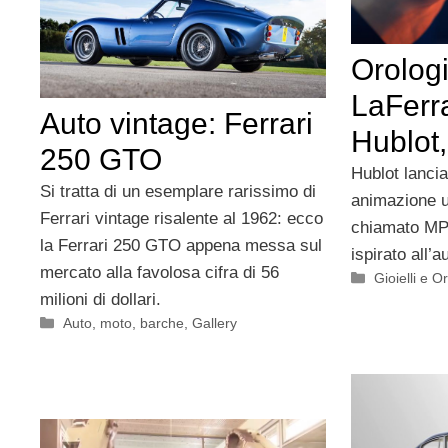
Orolog
LaFerra
Auto vintage: Ferrari
Hublot,
250 GTO
Hublot lancia
Si tratta di un esemplare rarissimo di
animazione u
Ferrari vintage risalente al 1962: ecco
chiamato MP-
la Ferrari 250 GTO appena messa sul
ispirato all’
mercato alla favolosa cifra di 56
Categorie
Gioielli e O
milioni di dollari.
Categorie
Auto, moto, barche
,
Gallery