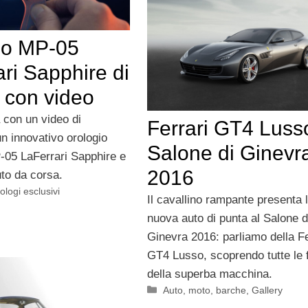
io MP-05
ri Sapphire di
 con video
 con un video di
Ferrari GT4 Luss
n innovativo orologio
Salone di Ginevr
05 LaFerrari Sapphire e
2016
auto da corsa.
rologi esclusivi
Il cavallino rampante presenta 
nuova auto di punta al Salone d
Ginevra 2016: parliamo della Fe
GT4 Lusso, scoprendo tutte le 
della superba macchina.
Categorie
Auto, moto, barche
,
Gallery