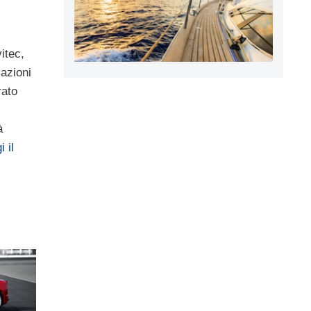
itec,
azioni
rato
à
i il