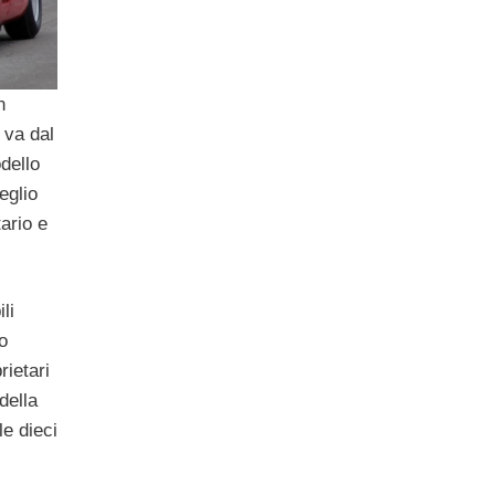
n
 va dal
dello
eglio
tario e
li
o
rietari
della
le dieci