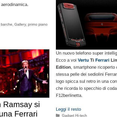
 aerodinamica.
, barche
,
Gallery
,
primo piano
Un nuovo telefono super intelli
Ecco a voi
Vertu
Ti
Ferrari
Lim
Edition
, smartphone ricoperto 
stessa pelle dei sediolini Ferrari
logo spicca sul retro in una cor
che ricorda lo specchio di coda
F12berlinetta.
 Ramsay si
Leggi il resto
una Ferrari
Categorie
Gadget Hi-tech