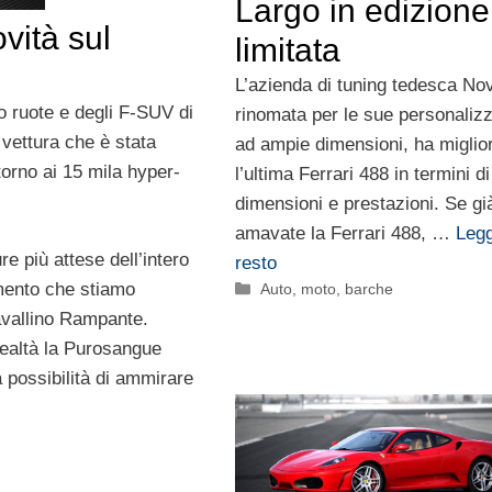
Largo in edizione
vità sul
limitata
L’azienda di tuning tedesca Nov
 ruote e degli F-SUV di
rinomata per le sue personalizz
 vettura che è stata
ad ampie dimensioni, ha miglio
torno ai 15 mila hyper-
l’ultima Ferrari 488 in termini di
dimensioni e prestazioni. Se gi
amavate la Ferrari 488, …
Legg
re più attese dell’intero
resto
omento che stiamo
Categorie
Auto, moto, barche
avallino Rampante.
ealtà la Purosangue
a possibilità di ammirare