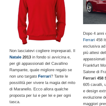
Dopo 4 anni 
Ferrari
458 It
esclusiva ad
Non lasciatevi cogliere impreparati. Il
più attesi del
Natale
2013
in fondo si avvicina e,
appassionati 
per gli appassionati del Cavallino
Frankfurt Mo
Rampante, quale migliore regalo se
Salone di Fr
non uno targato
Ferrari
? Tante le
Ferrari 458 
possiilità per vivere la magia del mito
605 cavalli, 
di Maranello. Ecco allora qualche
e design extr
proposta per lui e per lei e per ogni
evoluzione de
tasca.
maggiori pre