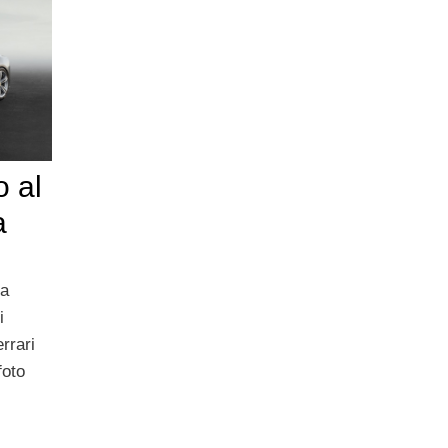
o al
a
la
i
rrari
foto