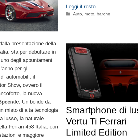
Leggi il resto
Categorie
Auto, moto, barche
dalla presentazione della
alia, sta per debuttare in
 uno degli appuntamenti
l’anno per gli
di automobili, il
tor Show, ovvero il
ancoforte, la nuova
Speciale.
Un bolide da
Smartphone di lu
un misto di alta tecnologia
a lusso, la naturale
Vertu Ti Ferrari
lla Ferrari 458 Italia, con
Limited Edition
stazioni e maggiore