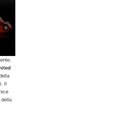
gente.
ited
della
. Il
nice
 della