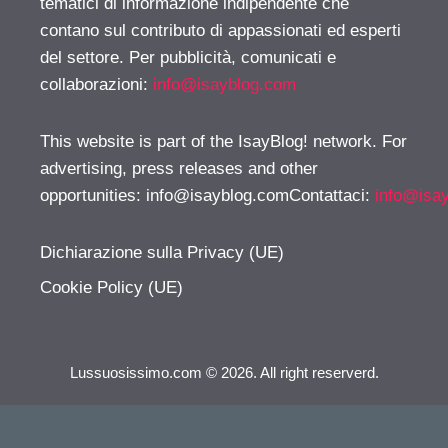
tematici di informazione indipendente che
contano sul contributo di appassionati ed esperti
del settore. Per pubblicità, comunicati e
collaborazioni:
info@isayblog.com
This website is part of the IsayBlog! network. For
advertising, press releases and other
opportunities:
info@isayblog.comContattaci
:
info@isa
Dichiarazione sulla Privacy (UE)
Cookie Policy (UE)
Lussuosissimo.com © 2026. All right reserverd.