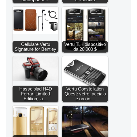
Cellulare Vertu
Vertu Ti, il dispositivo
Signature for Bentley
da 20.000 $
Hasselblad H4D
Vertu Constellation
Ferrari Limited
Quest: vetro, acciaio
Edition, la…
e oro in…