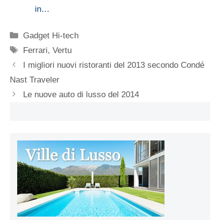
in…
Categorie
Gadget Hi-tech
Tag
Ferrari
,
Vertu
I migliori nuovi ristoranti del 2013 secondo Condé
Nast Traveler
Le nuove auto di lusso del 2014