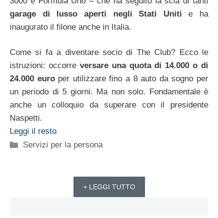
3000 e Formula Uno – che ha seguito la scia di tanti
garage di lusso aperti negli Stati Uniti
e ha
inaugurato il filone anche in Italia.
Come si fa a diventare socio di The Club? Ecco le
istruzioni: occorre
versare una quota di 14.000 o di
24.000 euro
per utilizzare fino a 8 auto da sogno per
un periodo di 5 giorni. Ma non solo. Fondamentale è
anche un colloquio da superare con il presidente
Naspetti.
Leggi il resto
Categorie
Servizi per la persona
+ LEGGI TUTTO