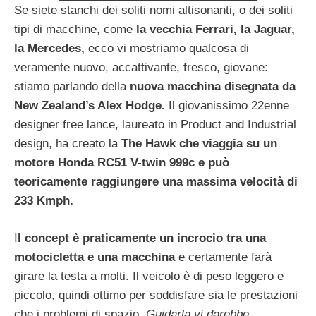
Se siete stanchi dei soliti nomi altisonanti, o dei soliti
tipi di macchine, come
la vecchia Ferrari, la
Jaguar,
la Mercedes,
ecco vi mostriamo qualcosa di
veramente nuovo, accattivante, fresco, giovane:
stiamo parlando della
nuova macchina disegnata da
New Zealand’s Alex Hodge.
Il giovanissimo 22enne
designer free lance, laureato in Product and Industrial
design, ha creato la
The Hawk che viaggia su un
motore Honda RC51 V-twin 999c e può
teoricamente raggiungere una massima velocità di
233 Kmph.
I
l concept è praticamente un incrocio tra una
motocicletta e una macchina
e certamente farà
girare la testa a molti. Il veicolo è di peso leggero e
piccolo, quindi ottimo per soddisfare sia le prestazioni
che i problemi di spazio.
Guidarla vi darebbe