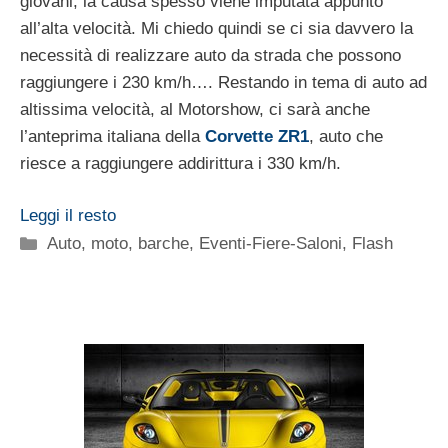
giovani; la causa spesso viene imputata appunto
all’alta velocità. Mi chiedo quindi se ci sia davvero la
necessità di realizzare auto da strada che possono
raggiungere i 230 km/h…. Restando in tema di auto ad
altissima velocità, al Motorshow, ci sarà anche
l’anteprima italiana della
Corvette ZR1
, auto che
riesce a raggiungere addirittura i 330 km/h.
Leggi il resto
Categorie
Auto, moto, barche
,
Eventi-Fiere-Saloni
,
Flash