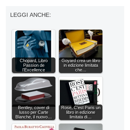
LEGGI ANCHE:
Chopard, Libro
Goyard crea un libro
Passion de
in edizione limitata
l'Excellence
che…
Bentley, cover di
Rose, C’est Paris un
lusso per Carte
libro in edizione
Blanche, il nuovo…
limitata di…