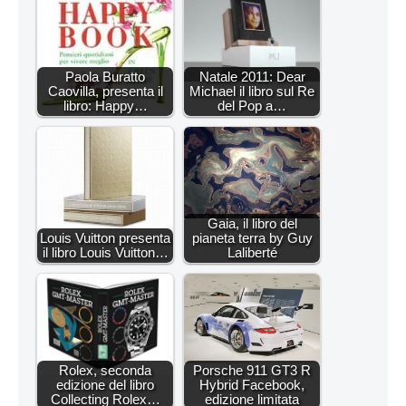
Paola Buratto
Natale 2011: Dear
Caovilla, presenta il
Michael il libro sul Re
libro: Happy…
del Pop a…
Gaia, il libro del
Louis Vuitton presenta
pianeta terra by Guy
il libro Louis Vuitton…
Laliberté
Rolex, seconda
Porsche 911 GT3 R
edizione del libro
Hybrid Facebook,
Collecting Rolex…
edizione limitata