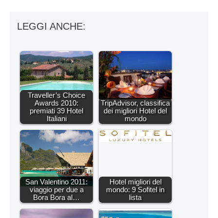
LEGGI ANCHE:
Traveller’s Choice
Awards 2010:
TripAdvisor, classifica
premiati 39 Hotel
dei migliori Hotel del
Italiani
mondo
San Valentino 2011:
Hotel migliori del
viaggio per due a
mondo: 9 Sofitel in
Bora Bora al…
lista