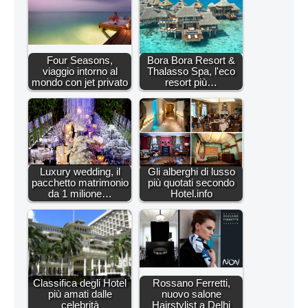
Four Seasons,
Bora Bora Resort &
viaggio intorno al
Thalasso Spa, l'eco
mondo con jet privato
resort più…
Luxury wedding, il
Gli alberghi di lusso
pacchetto matrimonio
più quotati secondo
da 1 milione…
Hotel.info
Classifica degli Hotel
Rossano Ferretti,
più amati dalle
nuovo salone
celebrità
Hairstylist a Delhi