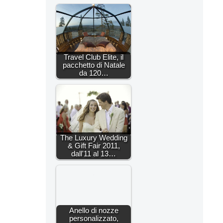
Travel Club Elite, il
pacchetto di Natale
da 120…
The Luxury Wedding
& Gift Fair 2011,
dall'11 al 13…
Anello di nozze
personalizzato,