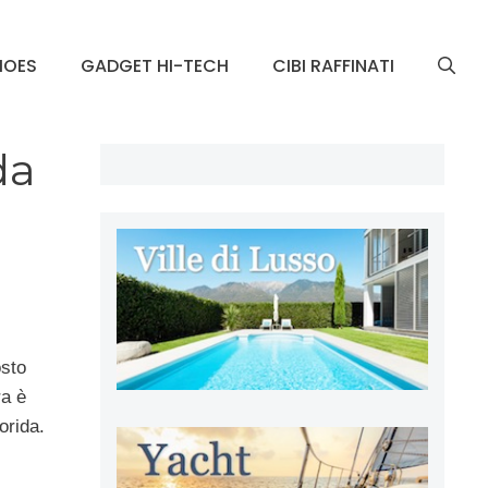
HOES
GADGET HI-TECH
CIBI RAFFINATI
da
osto
ra è
orida.