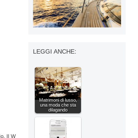
LEGGI ANCHE:
Matrimoni di lusso,
una moda che sta
dilagando
o. Il W