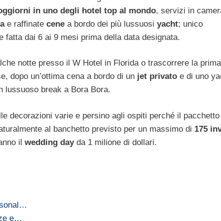
oggiorni in uno degli hotel top al mondo
, servizi in came
a
e raffinate
cene
a bordo dei più lussuosi
yacht
; unico
fatta dai 6 ai 9 mesi prima della data designata.
lche notte presso il W Hotel in Florida o trascorrere la prima
se, dopo un’ottima cena a bordo di un
jet privato
e di uno ya
un lussuoso break a Bora Bora.
lle decorazioni varie e persino agli ospiti perché il pacchetto
 naturalmente al banchetto previsto per un massimo di
175 inv
ranno il
wedding day
da 1 milione di dollari.
rsonal…
zze e…