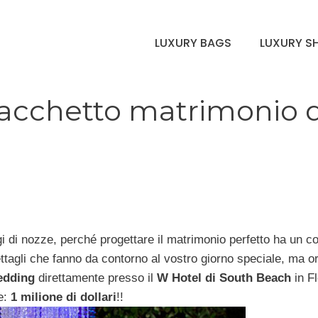
LUXURY BAGS
LUXURY S
pacchetto matrimonio 
aggi di nozze, perché progettare il matrimonio perfetto ha un c
dettagli che fanno da contorno al vostro giorno speciale, ma o
edding
direttamente presso il
W Hotel di South Beach
in Fl
e:
1 milione di dollari
!!