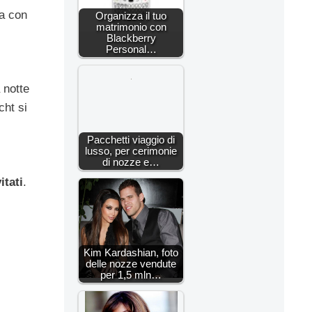
ra con
Organizza il tuo
matrimonio con
Blackberry
Personal…
 notte
cht si
Pacchetti viaggio di
lusso, per cerimonie
di nozze e…
itati
.
Kim Kardashian, foto
delle nozze vendute
per 1,5 mln…