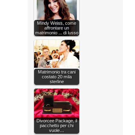
Mindy Weiss, come
affrontare un
matrimonio ... di lusso
Matrimonio tra cani
costato 20 mila
sterline
Divorcee Package, il
pacchetto per chi
vuole…