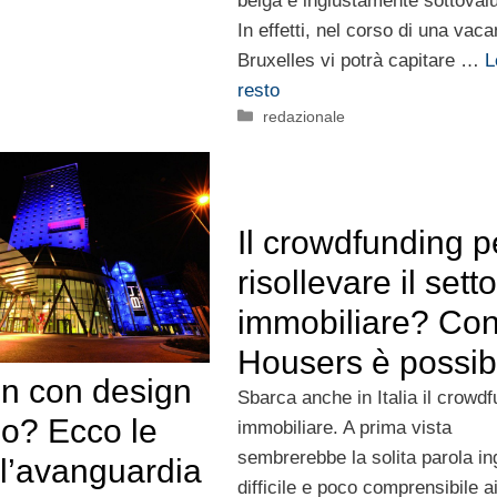
belga è ingiustamente sottovalu
In effetti, nel corso di una vac
e
Bruxelles vi potrà capitare …
L
resto
Categorie
redazionale
Il crowdfunding p
risollevare il sett
immobiliare? Co
Housers è possib
on con design
Sbarca anche in Italia il crowd
no? Ecco le
immobiliare. A prima vista
sembrerebbe la solita parola in
ll’avanguardia
difficile e poco comprensibile ai