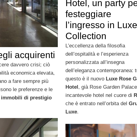
Hotel, un party p
festeggiare
l’ingresso in Lux
Collection
L’eccellenza della filosofia
gli acquirenti
dell’ospitalità e l’esperienza
personalizzata all’insegna
re davvero crisi; ciò
dell’eleganza contemporanea: t
ilità economica elevata,
questo è il nuovo
Luxe Rose G
uano a fare sempre più
Hotel
, già Rose Garden Palace
i sono le preferenze e le
incantevole hotel nel cuore di
i
immobili di prestigio
che è entrato nell’orbita del
Gr
Luxe
.