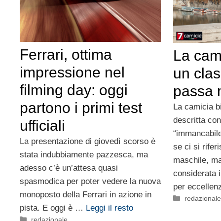
Ferrari, ottima
La cam
impressione nel
un cla
filming day: oggi
passa 
partono i primi test
La camicia b
descritta con
ufficiali
“immancabile”
La presentazione di giovedì scorso è
se ci si rife
stata indubbiamente pazzesca, ma
maschile, ma
adesso c’è un’attesa quasi
considerata i
spasmodica per poter vedere la nuova
per eccelle
monoposto della Ferrari in azione in
Categorie
redazional
pista. E oggi è …
Leggi il resto
Categorie
redazionale