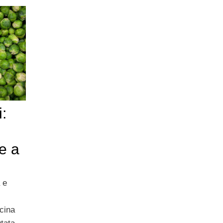
:
e a
 e
cina