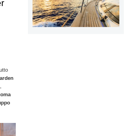
er
e
utto
arden
,
Roma
uppo