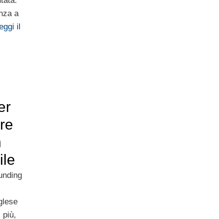
tata.
anza a
eggi il
er
ore
n
ile
funding
glese
 più,