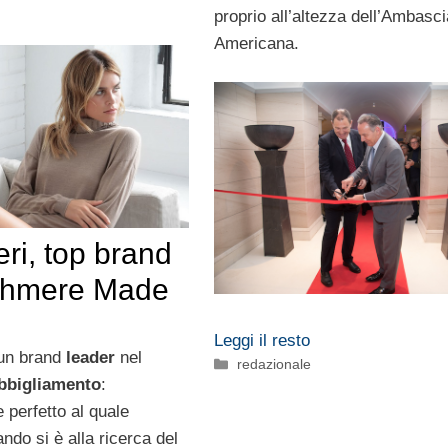
proprio all’altezza dell’Ambasci
Americana.
ri, top brand
shmere Made
Leggi il resto
un brand
leader
nel
Categorie
redazionale
bbigliamento
:
e perfetto al quale
ando si è alla ricerca del