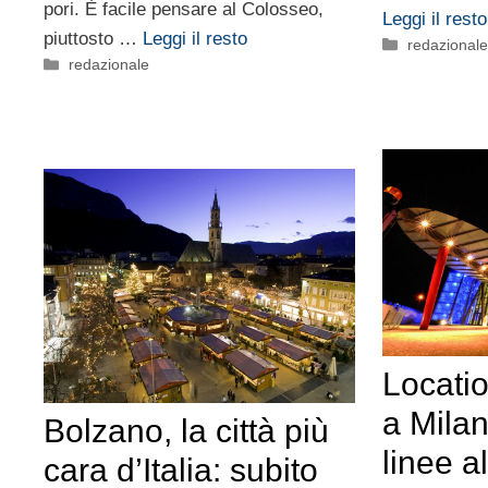
pori. È facile pensare al Colosseo,
Leggi il resto
piuttosto …
Leggi il resto
Categorie
redazional
Categorie
redazionale
Locati
a Mila
Bolzano, la città più
linee a
cara d’Italia: subito