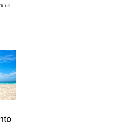
di un
nto