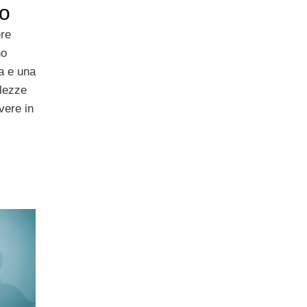
do
re
no
a e una
llezze
vere in