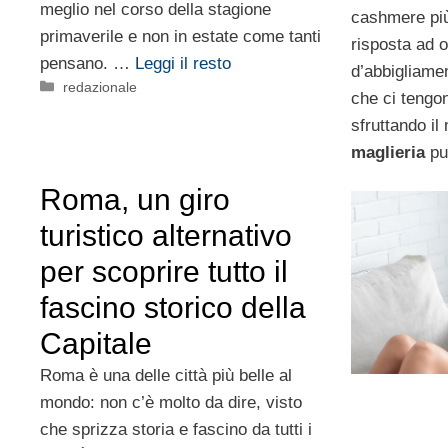
meglio nel corso della stagione
cashmere più
primaverile e non in estate come tanti
risposta ad 
pensano. …
Leggi il resto
d’abbigliame
Categorie
redazionale
che ci tengon
sfruttando il
maglieria
può
Roma, un giro
turistico alternativo
per scoprire tutto il
fascino storico della
Capitale
Roma è una delle città più belle al
mondo: non c’è molto da dire, visto
che sprizza storia e fascino da tutti i