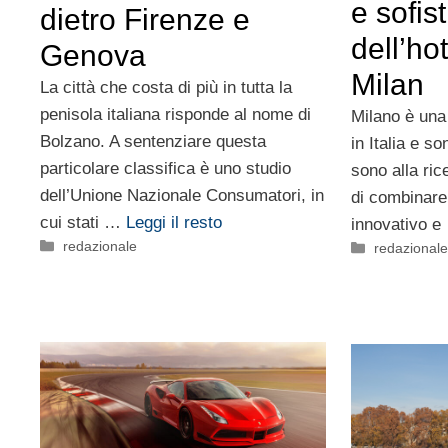
e sofis
dietro Firenze e
dell’ho
Genova
Milan
La città che costa di più in tutta la
penisola italiana risponde al nome di
Milano è una 
Bolzano. A sentenziare questa
in Italia e so
particolare classifica è uno studio
sono alla ric
dell’Unione Nazionale Consumatori, in
di combinare 
cui stati …
Leggi il resto
innovativo 
Categorie
redazionale
Categorie
redazional