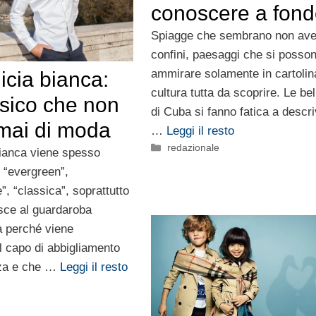
conoscere a fon
Spiagge che sembrano non ave
confini, paesaggi che si posso
ammirare solamente in cartolin
icia bianca:
cultura tutta da scoprire. Le be
ssico che non
di Cuba si fanno fatica a descri
mai di moda
…
Leggi il resto
Categorie
redazionale
ianca viene spesso
 “evergreen”,
, “classica”, soprattutto
risce al guardaroba
 perché viene
l capo di abbigliamento
nza e che …
Leggi il resto
e