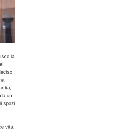
isce la
el
deciso
una
ardia,
 da un
li spazi
ce vita,