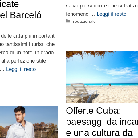
ticate
salvo poi scoprire che si tratta 
tel Barceló
fenomeno …
Leggi il resto
Categorie
redazionale
delle città più importanti
no tantissimi i turisti che
erca di un hotel in grado
alla perfezione stile
e …
Leggi il resto
e
Offerte Cuba:
paesaggi da inca
e una cultura da