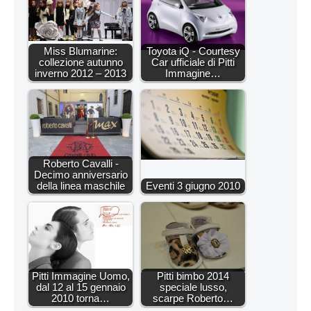
Miss Blumarine:
Toyota iQ - Courtesy
collezione autunno
Car ufficiale di Pitti
inverno 2012 – 2013
Immagine…
Roberto Cavalli -
Decimo anniversario
della linea maschile
Eventi 3 giugno 2010
Pitti Immagine Uomo,
Pitti bimbo 2014
dal 12 al 15 gennaio
speciale lusso,
2010 torna…
scarpe Roberto…