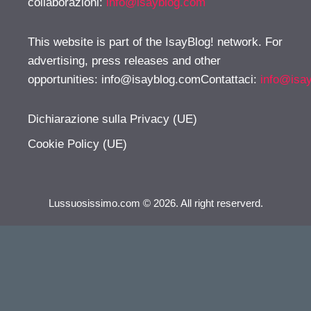
collaborazioni:
info@isayblog.com
This website is part of the IsayBlog! network. For
advertising, press releases and other
opportunities:
info@isayblog.comContattaci
:
info@isa
Dichiarazione sulla Privacy (UE)
Cookie Policy (UE)
Lussuosissimo.com © 2026. All right reserverd.