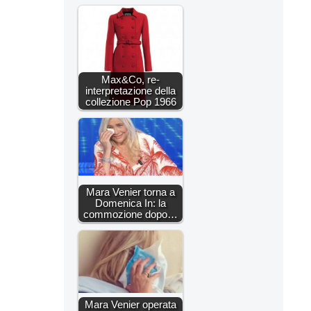
Max&Co, re-
interpretazione della
collezione Pop 1966
Mara Venier torna a
Domenica In: la
commozione dopo…
Mara Venier operata