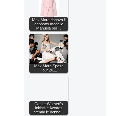
Max Mara rinnova il
cappotto modello
Manuela per…
Max Mara Sposa
Tour 2011
Cartier Women’s
Initiative Awards
premia le donne…