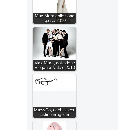
Max Mara collezione
sposa 2010
Max Mara, collezione
Elegante Natale 2010
Max&Co, occhiali con
astine irregolari