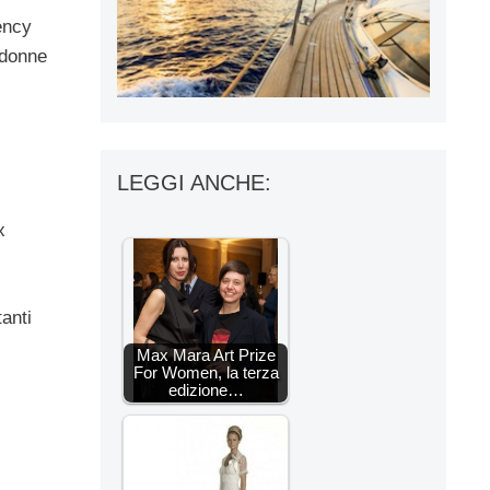
ency
 donne
LEGGI ANCHE:
x
anti
Max Mara Art Prize
For Women, la terza
edizione…