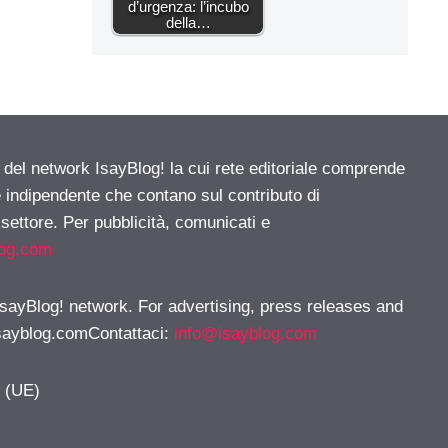
d’urgenza: l’incubo
della…
e del network IsayBlog! la cui rete editoriale comprende
e indipendente che contano sul contributo di
 settore. Per pubblicità, comunicati e
log.com
 IsayBlog! network. For advertising, press releases and
sayblog.comContattaci
:
info@isayblog.com
y (UE)