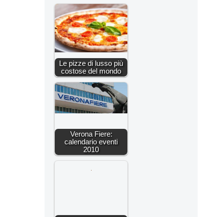
Le pizze di lusso più
costose del mondo
Verona Fiere:
calendario eventi
2010