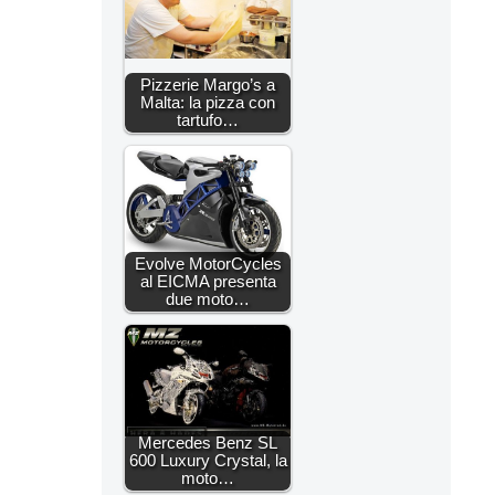
Pizzerie Margo’s a
Malta: la pizza con
tartufo…
Evolve MotorCycles
al EICMA presenta
due moto…
Mercedes Benz SL
600 Luxury Crystal, la
moto…