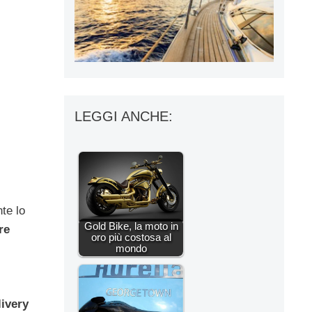
LEGGI ANCHE:
te lo
Gold Bike, la moto in
re
oro più costosa al
mondo
ivery