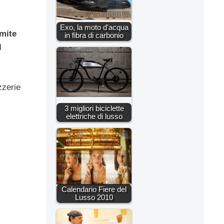
Exo, la moto d'acqua
amite
in fibra di carbonio
l
zzerie
3 migliori biciclette
elettriche di lusso
Calendario Fiere del
Lusso 2010