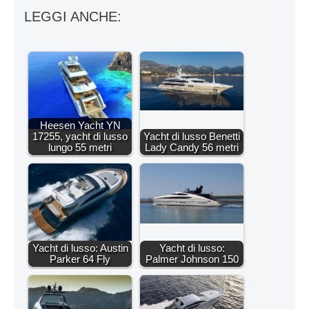
LEGGI ANCHE:
Heesen Yacht YN
17255, yacht di lusso
Yacht di lusso Benetti
lungo 55 metri
Lady Candy 56 metri
Yacht di lusso: Austin
Yacht di lusso:
Parker 64 Fly
Palmer Johnson 150