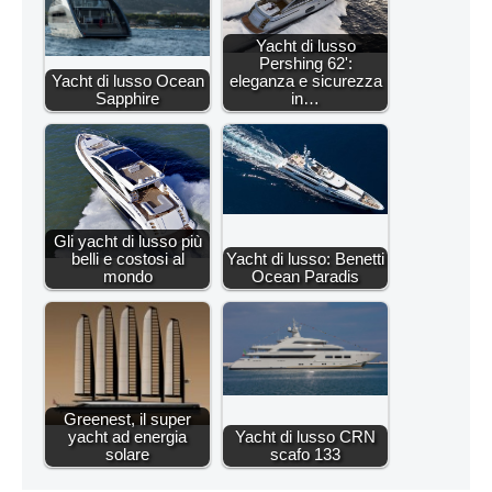
Yacht di lusso
Pershing 62':
Yacht di lusso Ocean
eleganza e sicurezza
Sapphire
in…
Gli yacht di lusso più
belli e costosi al
Yacht di lusso: Benetti
mondo
Ocean Paradis
Greenest, il super
yacht ad energia
Yacht di lusso CRN
solare
scafo 133