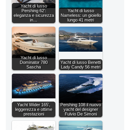
Yacht di lusso
Pershing 62':
Yacht di lusso
eleganza e sicurezza
Nameless: un gioiello
in…
lungo 41 metri
Yacht di lusso
Dominator 780
Yacht di lusso Benetti
Sascha
Lady Candy 56 metri
Yacht Wider 165',
Pershing 108 il nuovo
leggerezza e ottime
yacht del designer
prestazioni
Fulvio De Simoni