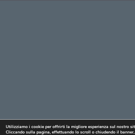
Utilizziamo i cookie per offrirti la migliore esperienza sul nostro si
Cliccando sulla pagina, effettuando lo scroll o chiudendo il banner, 