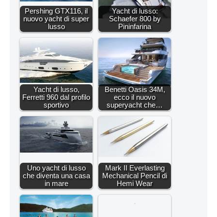
Pershing GTX116, il
Yacht di lusso:
nuovo yacht di super
Schaefer 800 by
lusso
Pininfarina
Yacht di lusso,
Benetti Oasis 34M,
Ferretti 960 dal profilo
ecco il nuovo
sportivo
superyacht che…
Uno yacht di lusso
Mark II Everlasting
che diventa una casa
Mechanical Pencil di
in mare
Hemi Wear