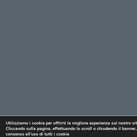
Utilizziamo i cookie per offrirti la migliore esperienza sul nostro si
Cliccando sulla pagina, effettuando lo scroll o chiudendo il banner, 
consenso all’uso di tutti i cookie