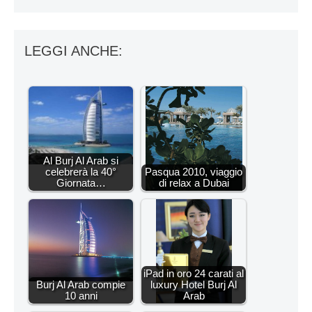
LEGGI ANCHE:
Al Burj Al Arab si
celebrerà la 40°
Pasqua 2010, viaggio
Giornata…
di relax a Dubai
iPad in oro 24 carati al
Burj Al Arab compie
luxury Hotel Burj Al
10 anni
Arab