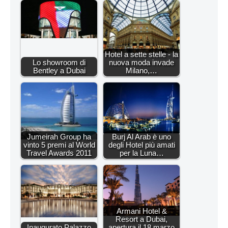
Hotel a sette stelle - la
Lo showroom di
nuova moda invade
Bentley a Dubai
Milano,…
Jumeirah Group ha
Burj Al Arab è uno
vinto 5 premi al World
degli Hotel più amati
Travel Awards 2011
per la Luna…
Armani Hotel &
Resort a Dubai,
Inaugurato Palazzo
apertura il 18 marzo