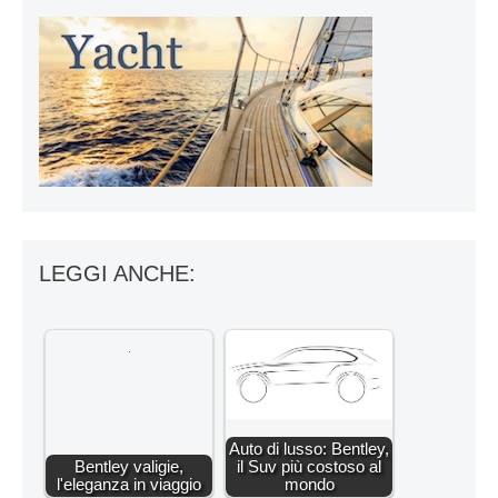
LEGGI ANCHE:
Auto di lusso: Bentley,
Bentley valigie,
il Suv più costoso al
l'eleganza in viaggio
mondo