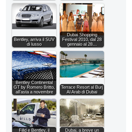
Dubai Shopping
Bentley, arriva il SUV
Festival 2010, dal 28
di lusso
gennaio al 28…
Bentley Continental
GT by Romero Britto,
Terrace Resort al Burj
all'asta a novembre
Al Arab di Dubai
Filld e Bentley, il
Dubai, a breve un