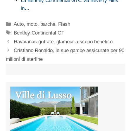
La Bentley Continental GTC V8 Beverly Hills
in…
Categorie
Auto, moto, barche
,
Flash
Tag
Bentley Continental GT
Havaianas griffate, glamour a scopo benefico
Cristiano Ronaldo, le sue gambe assicurate per 90
milioni di sterline