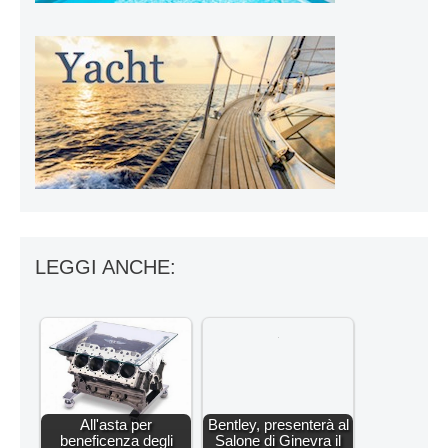
LEGGI ANCHE:
All'asta per
Bentley, presenterà al
beneficenza degli
Salone di Ginevra il