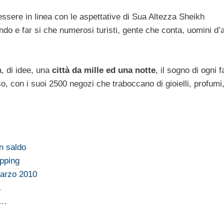
ssere in linea con le aspettative di Sua Altezza Sheikh
 e far si che numerosi turisti, gente che conta, uomini d’af
a, di idee, una
città da mille ed una notte
, il sogno di ogni 
sso, con i suoi 2500 negozi che traboccano di gioielli, profumi
n saldo
opping
marzo 2010
…
i…