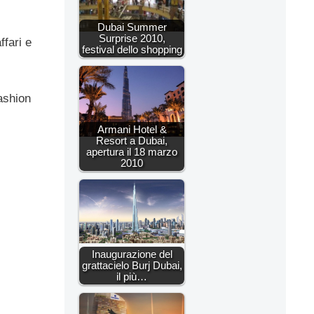
Dubai Summer
Surprise 2010,
fari e
festival dello shopping
fashion
,
Armani Hotel &
Resort a Dubai,
apertura il 18 marzo
2010
Inaugurazione del
grattacielo Burj Dubai,
il più…