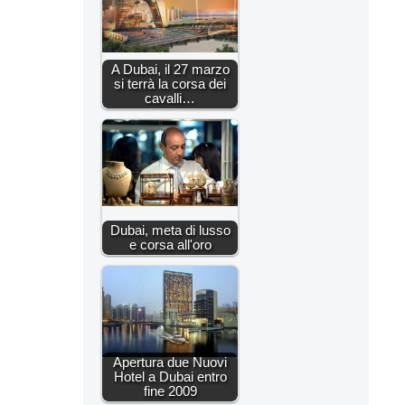
A Dubai, il 27 marzo
si terrà la corsa dei
cavalli…
Dubai, meta di lusso
e corsa all'oro
Apertura due Nuovi
Hotel a Dubai entro
fine 2009