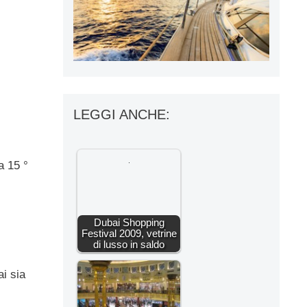
LEGGI ANCHE:
a 15 °
Dubai Shopping
Festival 2009, vetrine
di lusso in saldo
ai sia