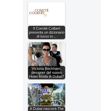
Il Comitè Colbert
presenta un dizionario
di lusso in…
Victoria Beckham,
designer del nuovo
Hotel Moda di Dubai?
A Dubai nascerà The