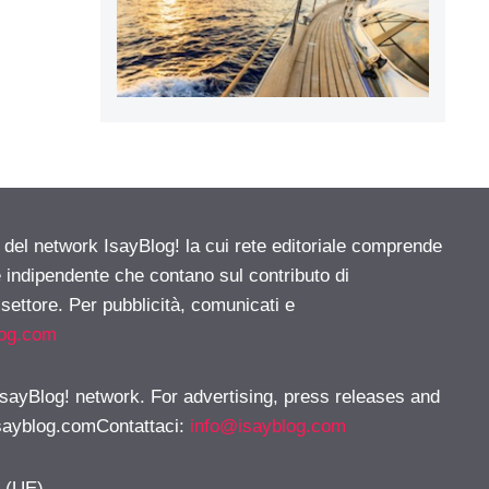
e del network IsayBlog! la cui rete editoriale comprende
e indipendente che contano sul contributo di
 settore. Per pubblicità, comunicati e
log.com
 IsayBlog! network. For advertising, press releases and
sayblog.comContattaci
:
info@isayblog.com
y (UE)