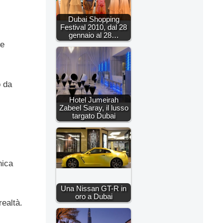
Dubai Shopping
Festival 2010, dal 28
gennaio al 28…
le
o da
Hotel Jumeirah
Zabeel Saray, il lusso
targato Dubai
nica
Una Nissan GT-R in
oro a Dubai
realtà.