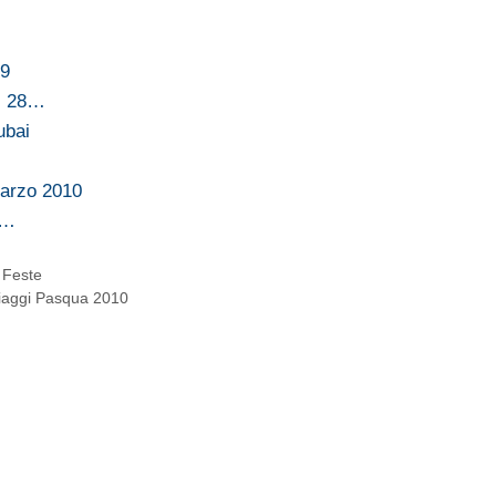
09
al 28…
ubai
marzo 2010
i…
 Feste
iaggi Pasqua 2010