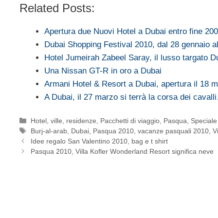
Related Posts:
Apertura due Nuovi Hotel a Dubai entro fine 20
Dubai Shopping Festival 2010, dal 28 gennaio 
Hotel Jumeirah Zabeel Saray, il lusso targato D
Una Nissan GT-R in oro a Dubai
Armani Hotel & Resort a Dubai, apertura il 18 
A Dubai, il 27 marzo si terrà la corsa dei cavall
Categorie
Hotel, ville, residenze
,
Pacchetti di viaggio
,
Pasqua
,
Speciale
Tag
Burj-al-arab
,
Dubai
,
Pasqua 2010
,
vacanze pasquali 2010
,
V
Idee regalo San Valentino 2010, bag e t shirt
Pasqua 2010, Villa Kofler Wonderland Resort significa neve