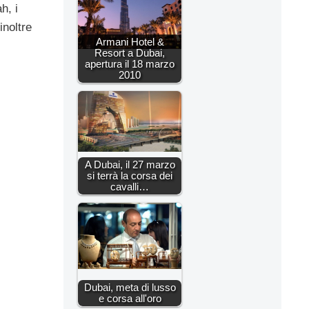
h, i
inoltre
Armani Hotel &
Resort a Dubai,
apertura il 18 marzo
2010
A Dubai, il 27 marzo
si terrà la corsa dei
cavalli…
Dubai, meta di lusso
e corsa all'oro