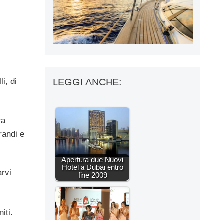
i, di
LEGGI ANCHE:
ra
grandi e
Apertura due Nuovi
Hotel a Dubai entro
arvi
fine 2009
iti.