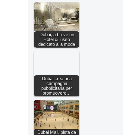
Dubai, a breve un
Hotel di lusso
dedicato alla moda
Dubai crea una
campagna
pubblicitaria per
promuovere…
Dubai Mall, pista da