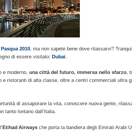
a
Pasqua 2010
, ma non sapete bene dove rilassarvi? Tranquill
egno di essere visitato:
Dubai
.
to e moderno,
una città del futuro, immersa nello sfarzo
, t
o e ristoranti di alta classe, oltre a centri commerciali ultra 
ortunità di assaporare la vita, conoscere nuova gente, rilass
n tanto lontano dall’Italia.
l’Etihad Airways
che porta la bandiera degli Emirati Arabi Un