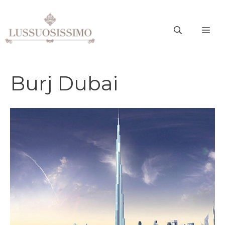
Vai
al
ME
contenuto
Burj Dubai