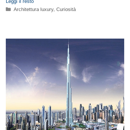
Leggi il resto
Categorie
Architettura luxury
,
Curiosità