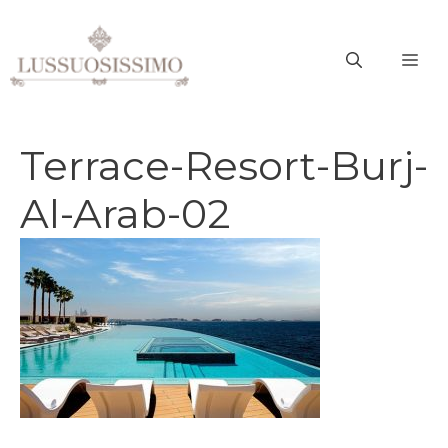
Vai
al
ME
contenuto
Terrace-Resort-Burj-
Al-Arab-02