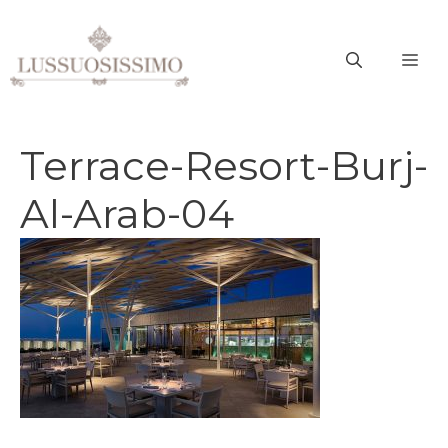
Vai
al
ME
contenuto
Terrace-Resort-Burj-
Al-Arab-04