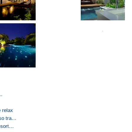
a…
e relax
iso tra…
esort…