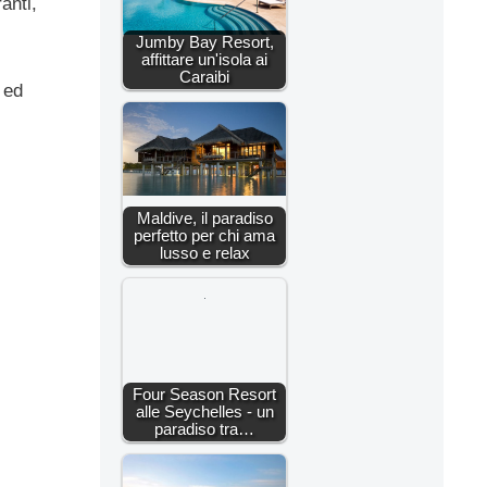
anti,
Jumby Bay Resort,
affittare un'isola ai
Caraibi
 ed
Maldive, il paradiso
perfetto per chi ama
lusso e relax
Four Season Resort
alle Seychelles - un
paradiso tra…