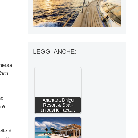
LEGGI ANCHE:
mersa
faru
,
no
Anantara Dhigu
Resort & Spa -
a e
un'oasi idilliaca…
lle di