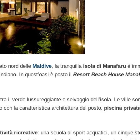
ato nord delle
Maldive
, la tranquilla
isola di Manafaru
è im
Indiano. In quest’oasi è posto il
Resort Beach House Mana
tra il verde lussureggiante e selvaggio dell’isola. Le ville so
o con la caratteristica architettura del posto,
piscina privat
vità ricreative
: una scuola di sport acquatici, un cinque ste