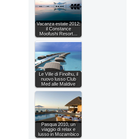
Vacanza estate 2012:
il Constance
Moofushi Resort…
Le Ville di Finolhu, il
nuovo lusso Club
Med alle Maldive
Pasqua 2010, un
viaggio di relax e
lusso in Mozambico