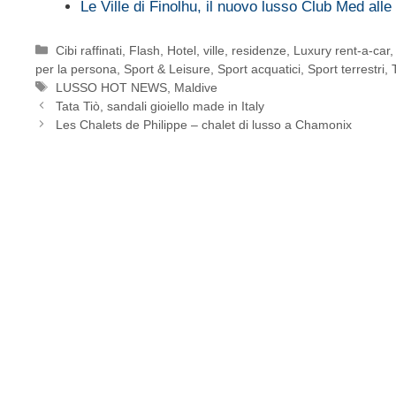
Le Ville di Finolhu, il nuovo lusso Club Med alle
Categorie
Cibi raffinati
,
Flash
,
Hotel, ville, residenze
,
Luxury rent-a-car
per la persona
,
Sport & Leisure
,
Sport acquatici
,
Sport terrestri
,
Tag
LUSSO HOT NEWS
,
Maldive
Tata Tiò, sandali gioiello made in Italy
Les Chalets de Philippe – chalet di lusso a Chamonix