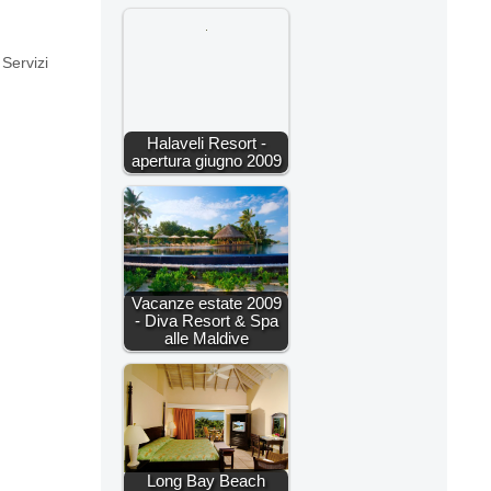
,
Servizi
Halaveli Resort -
apertura giugno 2009
Vacanze estate 2009
- Diva Resort & Spa
alle Maldive
Long Bay Beach