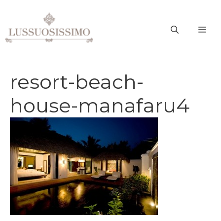
Vai
al
ME
contenuto
resort-beach-
house-manafaru4