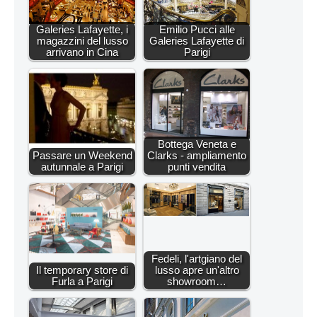
Galeries Lafayette, i
Emilio Pucci alle
magazzini del lusso
Galeries Lafayette di
arrivano in Cina
Parigi
Bottega Veneta e
Passare un Weekend
Clarks - ampliamento
autunnale a Parigi
punti vendita
Fedeli, l'artgiano del
Il temporary store di
lusso apre un'altro
Furla a Parigi
showroom…