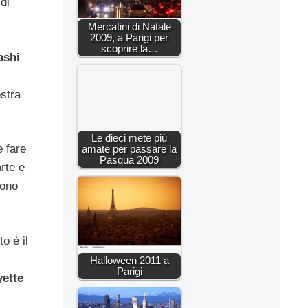
di
Mercatini di Natale
2009, a Parigi per
scoprire la…
ashi
stra
Le dieci mete più
 fare
amate per passare la
Pasqua 2009
rte e
sono
o è il
Halloween 2011 a
Parigi
yette