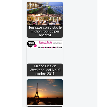
Terrazze con vista, le
migliori rooftop per
aperitivi
Milano Design
Weekend, dal 6 al 9
ottobre 2011