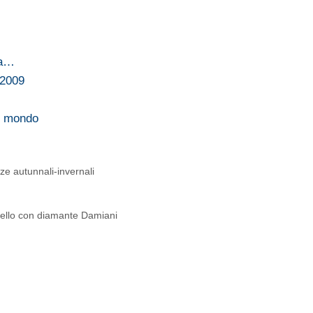
la…
 2009
el mondo
ze autunnali-invernali
anello con diamante Damiani