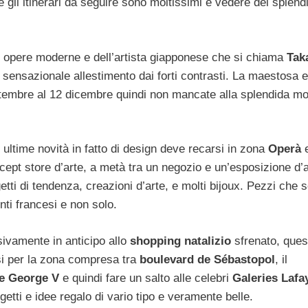
e gli itinerari da seguire sono moltissimi e vedere dei splendi
lle opere moderne e dell’artista giapponese che si chiama
Tak
 sensazionale allestimento dai forti contrasti. La maestosa e
tembre al 12 dicembre quindi non mancate alla splendida mo
 ultime novità in fatto di design deve recarsi in zona
Operà
e
cept store d’arte, a metà tra un negozio e un’esposizione d’a
etti di tendenza, creazioni d’arte, e molti bijoux. Pezzi che 
enti francesi e non solo.
sivamente in anticipo allo
shopping natalizio
sfrenato, quest
si per la zona compresa tra
boulevard de Sébastopol
, il
ue George V
e quindi fare un salto alle celebri
Galeries Lafa
etti e idee regalo di vario tipo e veramente belle.