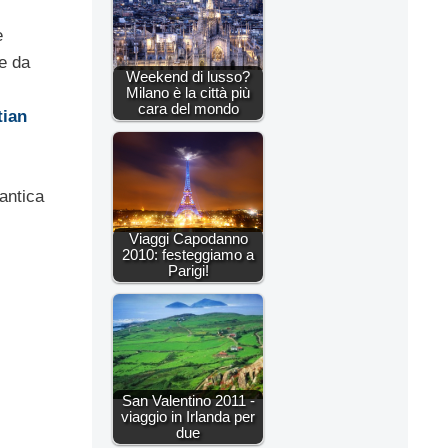
e
e da
Weekend di lusso?
Milano è la città più
cara del mondo
tian
antica
Viaggi Capodanno
2010: festeggiamo a
Parigi!
San Valentino 2011 -
viaggio in Irlanda per
due