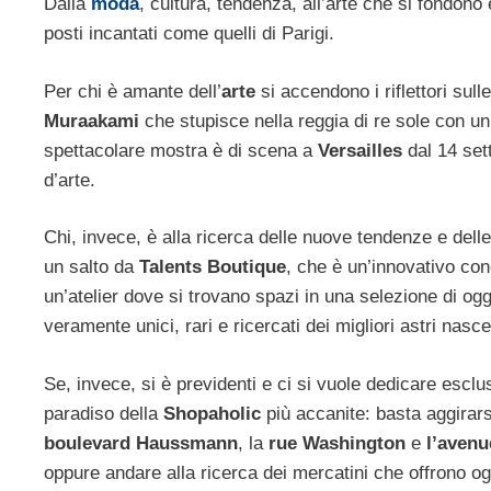
Dalla
moda
, cultura, tendenza, all’arte che si fondono 
posti incantati come quelli di Parigi.
Per chi è amante dell’
arte
si accendono i riflettori su
Muraakami
che stupisce nella reggia di re sole con un
spettacolare mostra è di scena a
Versailles
dal 14 set
d’arte.
Chi, invece, è alla ricerca delle nuove tendenze e delle
un salto da
Talents Boutique
, che è un’innovativo con
un’atelier dove si trovano spazi in una selezione di ogg
veramente unici, rari e ricercati dei migliori astri nasc
Se, invece, si è previdenti e ci si vuole dedicare esclu
paradiso della
Shopaholic
più accanite: basta aggirar
boulevard Haussmann
, la
rue Washington
e
l’aven
oppure andare alla ricerca dei mercatini che offrono ogg