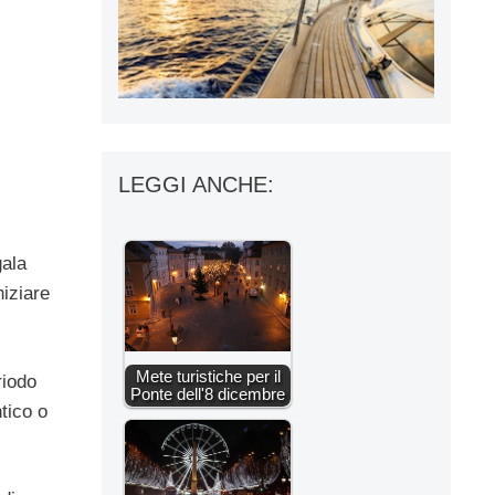
LEGGI ANCHE:
gala
niziare
Mete turistiche per il
riodo
Ponte dell'8 dicembre
tico o