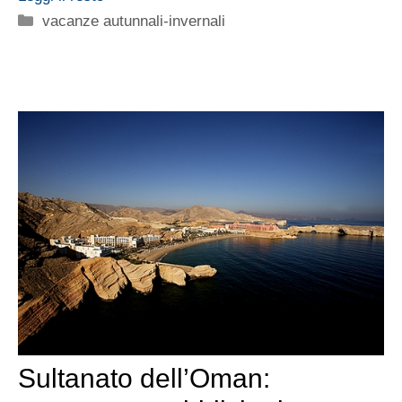
Categorie
vacanze autunnali-invernali
Sultanato dell’Oman: