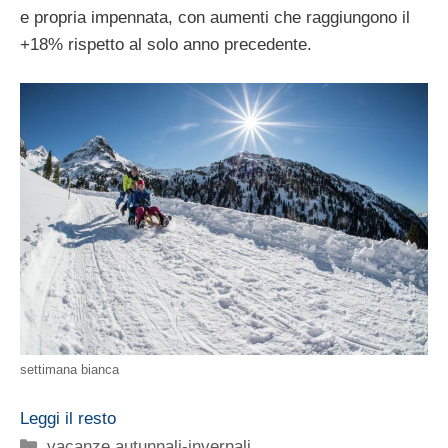
e propria impennata, con aumenti che raggiungono il
+18% rispetto al solo anno precedente.
settimana bianca
Leggi il resto
Categorie
vacanze autunnali-invernali