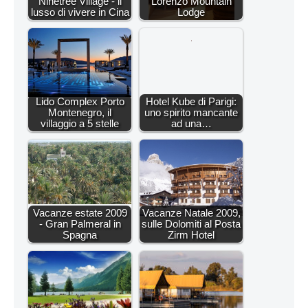
Ninetree Village - il
Lorenzo Mountain
lusso di vivere in Cina
Lodge
Lido Complex Porto
Hotel Kube di Parigi:
Montenegro, il
uno spirito mancante
villaggio a 5 stelle
ad una…
Vacanze estate 2009
Vacanze Natale 2009,
- Gran Palmeral in
sulle Dolomiti al Posta
Spagna
Zirm Hotel