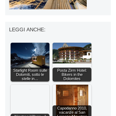
LEGGI ANCHE:
Starlight Room sulle
Posta Zirm Hotel:
Dolomiti, sotto le
Bikers in the
stelle in…
Dolomites
Capodanno 2010,
vacanze al San