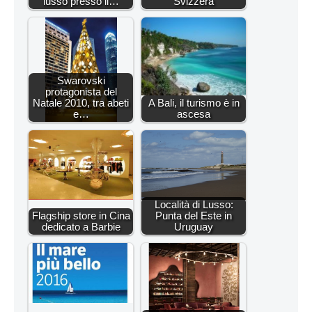
lusso presso il…
Svizzera
Swarovski
protagonista del
Natale 2010, tra abeti
A Bali, il turismo è in
e…
ascesa
Località di Lusso:
Flagship store in Cina
Punta del Este in
dedicato a Barbie
Uruguay