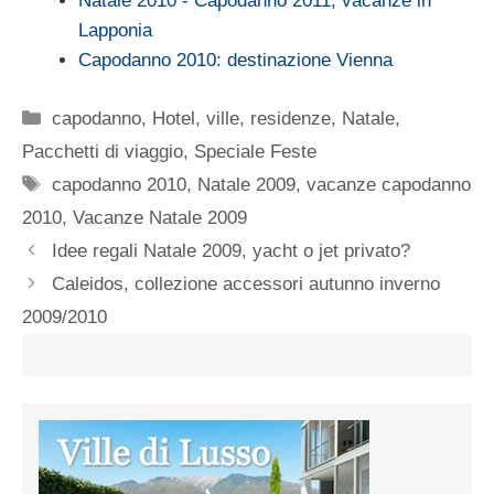
Natale 2010 - Capodanno 2011, vacanze in
Lapponia
Capodanno 2010: destinazione Vienna
Categorie
capodanno
,
Hotel, ville, residenze
,
Natale
,
Pacchetti di viaggio
,
Speciale Feste
Tag
capodanno 2010
,
Natale 2009
,
vacanze capodanno
2010
,
Vacanze Natale 2009
Idee regali Natale 2009, yacht o jet privato?
Caleidos, collezione accessori autunno inverno
2009/2010