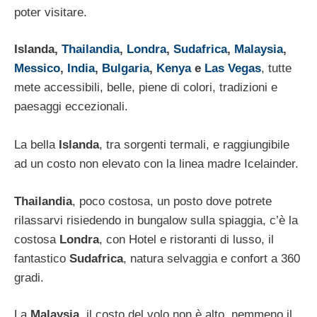
poter visitare.
Islanda,
Thailandia
,
Londra
,
Sudafrica
,
Malaysia
,
Messico
,
India
,
Bulgaria
,
Kenya
e
Las Vegas
, tutte
mete accessibili, belle, piene di colori, tradizioni e
paesaggi eccezionali.
La bella
Islanda
, tra sorgenti termali, e raggiungibile
ad un costo non elevato con la linea madre Icelainder.
Thailandia
, poco costosa, un posto dove potrete
rilassarvi risiedendo in bungalow sulla spiaggia, c’è la
costosa
Londra
, con Hotel e ristoranti di lusso, il
fantastico
Sudafrica
, natura selvaggia e confort a 360
gradi.
La
Malaysia
, il costo del volo non è alto, nemmeno il