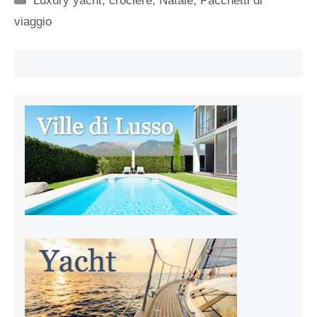
Luxury yacht, crociere
,
Natale
,
Pacchetti di
viaggio