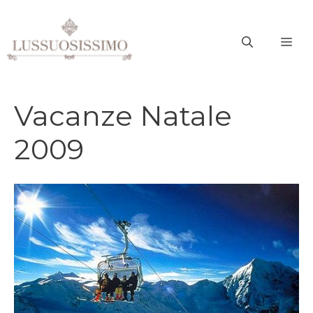
Vai
al
ME
contenuto
Vacanze Natale
2009