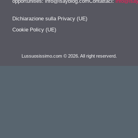
opportunities:
info@isayblog.comContattaci
:
info@isa
Dichiarazione sulla Privacy (UE)
Cookie Policy (UE)
Lussuosissimo.com © 2026. All right reserverd.