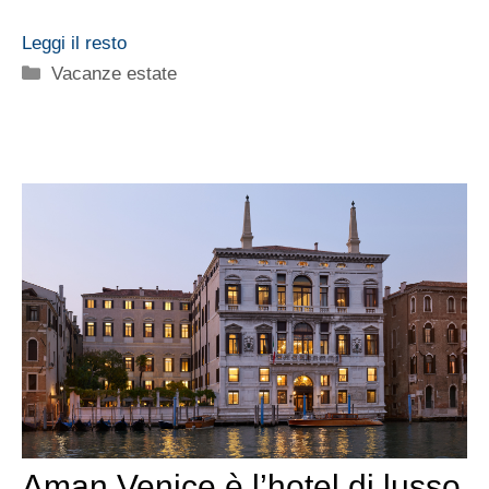
Leggi il resto
Categorie
Vacanze estate
Aman Venice è l’hotel di lusso