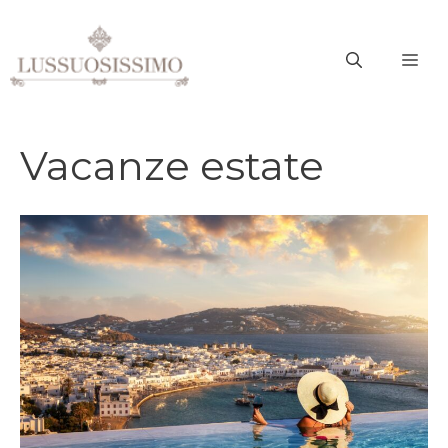
Vai
al
ME
contenuto
Vacanze estate