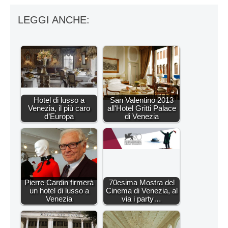
LEGGI ANCHE:
Hotel di lusso a
San Valentino 2013
Venezia, il più caro
all'Hotel Gritti Palace
d’Europa
di Venezia
Pierre Cardin firmerà
70esima Mostra del
un hotel di lusso a
Cinema di Venezia, al
Venezia
via i party…