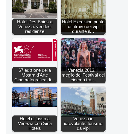
Hotel Des Bains a
Hotel Excelsior, punto
Venezia: vendesi
di ritrovo dei vip
residenze
durante il…
67 edizione della
Venezia 2013, il
Mostra d'Arte
meglio del Festival del
Cinematografica di…
cinema tra…
Hotel di lusso a
Venezia in
Venezia con Sina
idrovolante: turismo
Hotels
da vip!