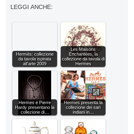
LEGGI ANCHE:
Les Maisons
Hermès: collezione
Enchantées, la
da tavola ispirata
collezione da tavola di
all'arte 2009
Hermes
Hermes e Pierre
Hermes presenta la
Hardy presentano la
collezione dei sari
collezione di…
indiani in…