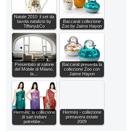
Natale 2010: il set da
tavola natalizio by
Baccarat collezione
Tiffany&Co
Zoo by Jaime Hayon
Presentato al salone
Baccarat presenta la
del Mobile di Milano,
collezione Zoo con
la…
Jaime Hayon
Hermès: la collezione
Hermès - collezione
di sari indiani
primavera estate
potrebbe…
2009