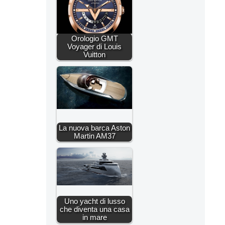
Orologio GMT
Voyager di Louis
Vuitton
La nuova barca Aston
Martin AM37
Uno yacht di lusso
che diventa una casa
in mare