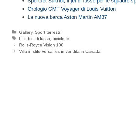
SportJet Sukhoi, il jet di lusso per le squadre s
Orologio GMT Voyager di Louis Vuitton
La nuova barca Aston Martin AM37
Categorie
Gallery
,
Sport terrestri
Tag
bici
,
bici di lusso
,
biciclette
Rolls-Royce Vision 100
Villa in stile Versailles in vendita in Canada