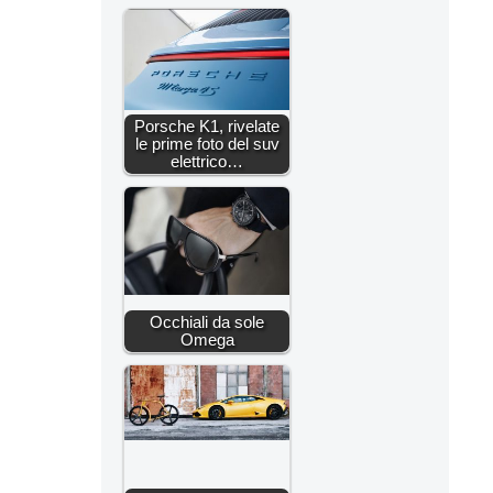
Porsche K1, rivelate
le prime foto del suv
elettrico…
Occhiali da sole
Omega