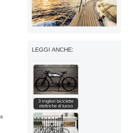
LEGGI ANCHE:
3 migliori biciclette
elettriche di lusso
ta