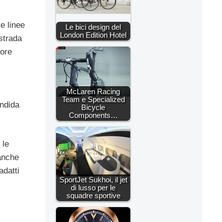
e linee
Le bici design del
London Edition Hotel
strada
iore
McLaren Racing
Team e Specialized
endida
Bicycle
Components…
 le
 anche
adatti
SportJet Sukhoi, il jet
di lusso per le
squadre sportive