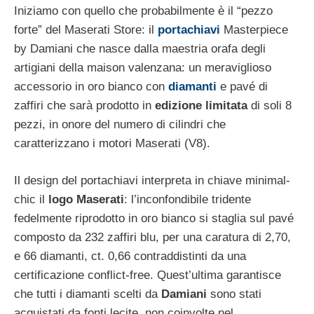
Iniziamo con quello che probabilmente è il “pezzo
forte” del Maserati Store: il
portachiavi
Masterpiece
by Damiani che nasce dalla maestria orafa degli
artigiani della maison valenzana: un meraviglioso
accessorio in oro bianco con
diamanti
e pavé di
zaffiri che sarà prodotto in
edizione limitata
di soli 8
pezzi, in onore del numero di cilindri che
caratterizzano i motori Maserati (V8).
Il design del portachiavi interpreta in chiave minimal-
chic il
logo Maserati
: l’inconfondibile tridente
fedelmente riprodotto in oro bianco si staglia sul pavé
composto da 232 zaffiri blu, per una caratura di 2,70,
e 66 diamanti, ct. 0,66 contraddistinti da una
certificazione conflict-free. Quest’ultima garantisce
che tutti i diamanti scelti da
Damiani
sono stati
acquistati da fonti lecite, non coinvolte nel