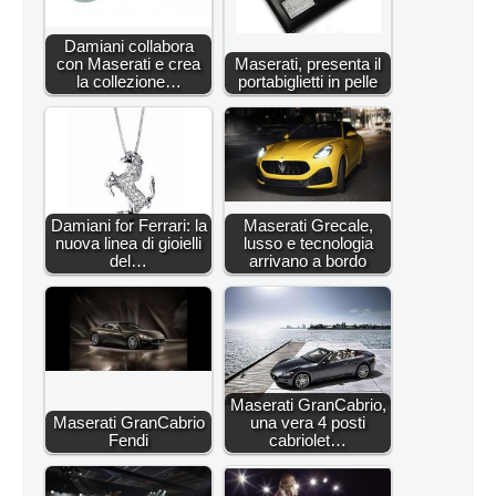
Damiani collabora
con Maserati e crea
Maserati, presenta il
la collezione…
portabiglietti in pelle
Damiani for Ferrari: la
Maserati Grecale,
nuova linea di gioielli
lusso e tecnologia
del…
arrivano a bordo
Maserati GranCabrio,
Maserati GranCabrio
una vera 4 posti
Fendi
cabriolet…