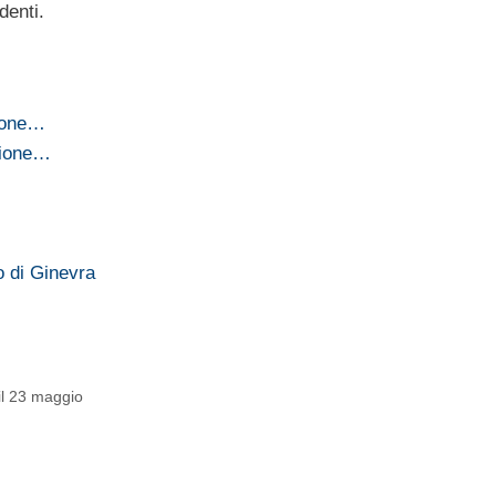
denti.
zione…
zione…
o di Ginevra
l 23 maggio