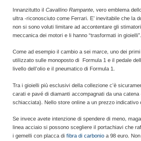
Innanzitutto il
Cavallino Rampante
, vero emblema dello 
ultra -riconosciuto come Ferrari. E’ inevitabile che la d
non si sono voluti limitare ad accontentare gli stimato
meccanica dei motori e li hanno “trasformati in gioielli”
Come ad esempio il cambio a sei marce, uno dei primi ne
utilizzato sulle monoposto di Formula 1 e il pedale dell
livello dell’olio e il pneumatico di Formula 1.
Tra i gioielli più esclusivi della collezione c’è sicura
carati e pavé di diamanti accompagnati da una catena d
schiacciata). Nello store online a un prezzo indicativo 
Se invece avete intenzione di spendere di meno, magari
linea acciaio si possono scegliere il portachiavi che ra
i gemelli con placca di
fibra di carbonio
a 98 euro. Non m