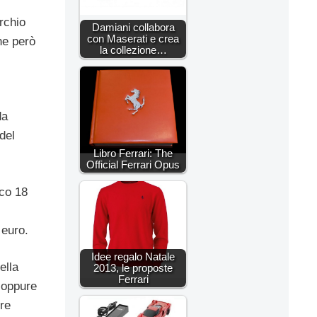
archio
Damiani collabora
con Maserati e crea
che però
la collezione…
da
del
Libro Ferrari: The
Official Ferrari Opus
nco 18
 euro.
Idee regalo Natale
ella
2013, le proposte
Ferrari
, oppure
ure