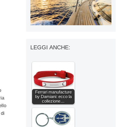
LEGGI ANCHE:
o
Ferrari manufacture
by Damiani: ecco la
ria
collezione…
ello
 di