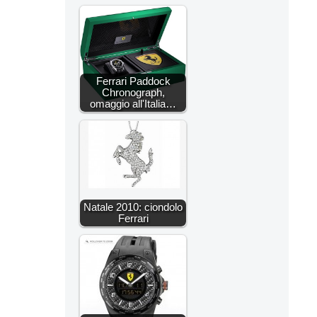
Ferrari Paddock
Chronograph,
omaggio all'Italia…
Natale 2010: ciondolo
Ferrari