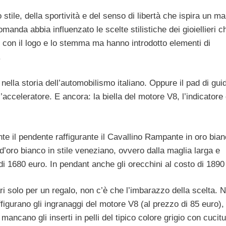
stile, della sportività e del senso di libertà che ispira un m
omanda abbia influenzato le scelte stilistiche dei gioiellieri 
ri con il logo e lo stemma ma hanno introdotto elementi di
.
lla storia dell’automobilismo italiano. Oppure il pad di gui
’acceleratore. E ancora: la biella del motore V8, l’indicatore 
mente il pendente raffigurante il Cavallino Rampante in oro bia
’oro bianco in stile veneziano, ovvero dalla maglia larga e
di 1680 euro. In pendant anche gli orecchini al costo di 1890
 solo per un regalo, non c’è che l’imbarazzo della scelta. N
ffigurano gli ingranaggi del motore V8 (al prezzo di 85 euro)
ancano gli inserti in pelli del tipico colore grigio con cucit