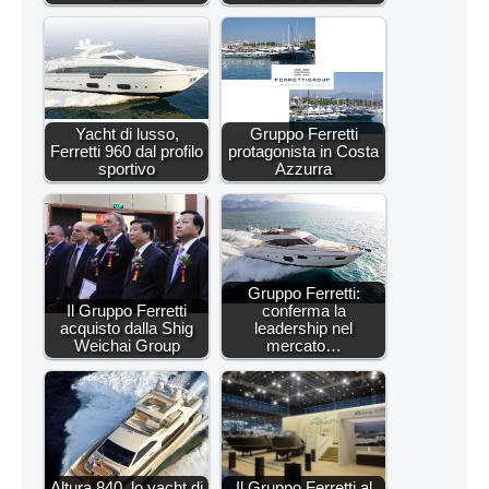
Yacht di lusso,
Gruppo Ferretti
Ferretti 960 dal profilo
protagonista in Costa
sportivo
Azzurra
Gruppo Ferretti:
Il Gruppo Ferretti
conferma la
acquisto dalla Shig
leadership nel
Weichai Group
mercato…
Altura 840, lo yacht di
Il Gruppo Ferretti al