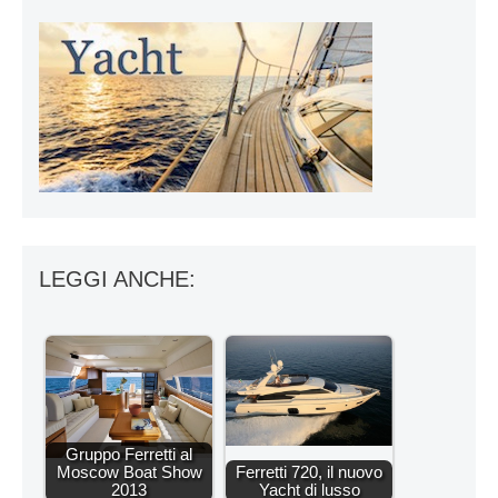
LEGGI ANCHE:
Gruppo Ferretti al
Moscow Boat Show
Ferretti 720, il nuovo
2013
Yacht di lusso