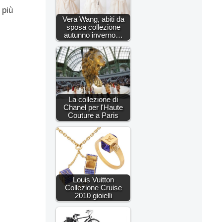
 più
Vera Wang, abiti da
sposa collezione
autunno inverno…
La collezione di
Chanel per l'Haute
Couture a Paris
Louis Vuitton
Collezione Cruise
2010 gioielli