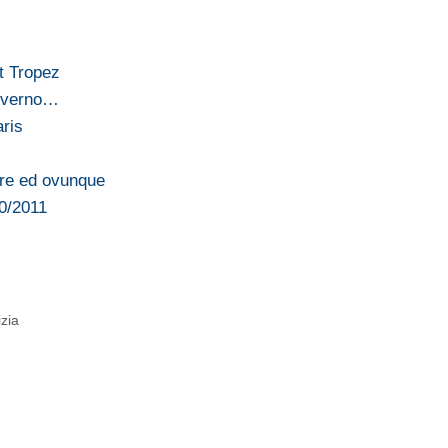
t Tropez
inverno…
aris
pre ed ovunque
10/2011
izia