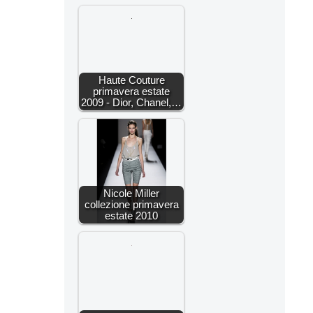
Haute Couture
primavera estate
2009 - Dior, Chanel,…
Nicole Miller
collezione primavera
estate 2010