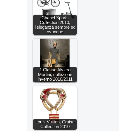
Chanel Sports
Collection 2010,
l'eleganza sempre ed
ovunque
1 Classe Alviero
Martini, collezione
inverno 2010/2011
Louis Vuitton, Cruise
Collection 2010