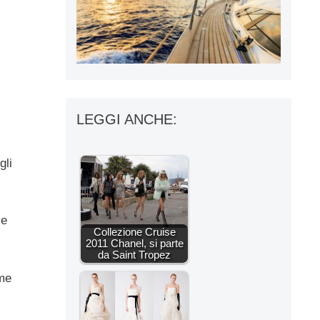
LEGGI ANCHE:
gli
ve
Collezione Cruise
2011 Chanel, si parte
da Saint Tropez
ome